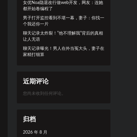
女优Noa隐退改行做web开发，网友：连她
都开始卷编程了
男子打开监控看到不堪一幕，妻子：你找一
个我还你一片
聊天记录太炸裂！”他不理解我”背后的真相
让人无语
聊天记录曝光！男人在外当冤大头，妻子在
家精打细算
近期评论
您尚未收到任何评论。
归档
2026 年 8 月