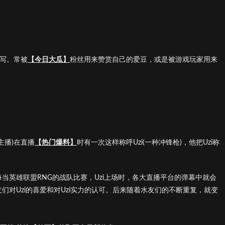
缩写。常被
【今日大瓜】
粉丝用来赞赏自己的爱豆，或是被游戏玩家用来
主播)在直播
【热门爆料】
时有一次这样称呼Uzi(一种冲锋枪)，他把Uzi称
后，每当英雄联盟RNG的战队比赛，Uzi上场时，各大直播平台的弹幕中就会
网友们对Uzi的喜爱和对Uzi实力的认可。后来随着水友们的不断重复，就变