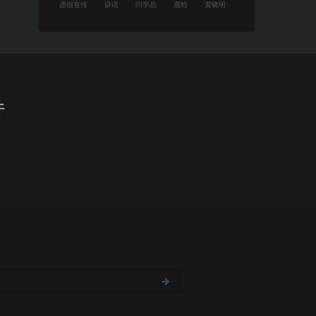
虚假宣传
辟谣
闫学晶
鹿晗
黄晓明
件