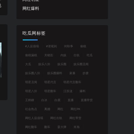
总
网红爆料
吃瓜网标签
#人设崩塌
#潜规则
何秋亊
偷税
偷税漏税
关晓彤
内娱
出轨
吃瓜
大瓜
娱乐八卦
娱乐圈
娱乐圈丑闻
娱乐圈八卦
娱乐圈爆料
家暴
抄袭
明星丑闻
明星代言
明星代言翻车
明星八卦
明星翻车
汪苏泷
爆料
王鹤棣
白冰
白鹿
直播
直播带货
社会热点
离婚
网红
网红PK
网红人设崩塌
网红出轨
网红带货
网红翻车
翻车
耍大牌
肖旭