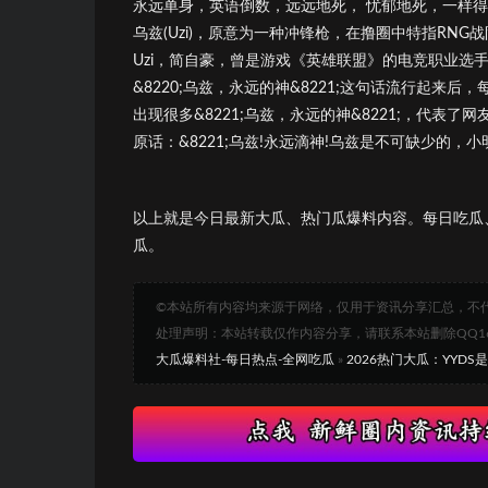
永远单身，英语倒数，远远地死， 忧郁地死，一样得
乌兹(Uzi)，原意为一种冲锋枪，在撸圈中特指RN
Uzi，简自豪，曾是游戏《英雄联盟》的电竞职业选
&8220;乌兹，永远的神&8221;这句话流行起来
出现很多&8221;乌兹，永远的神&8221;，代表了网
原话：&8221;乌兹!永远滴神!乌兹是不可缺少的，小
以上就是今日最新大瓜、热门瓜爆料内容。每日吃瓜
瓜。
©本站所有内容均来源于网络，仅用于资讯分享汇总，不
处理声明：本站转载仅作内容分享，请联系本站删除QQ1693
大瓜爆料社-每日热点-全网吃瓜
»
2026热门大瓜：YYDS