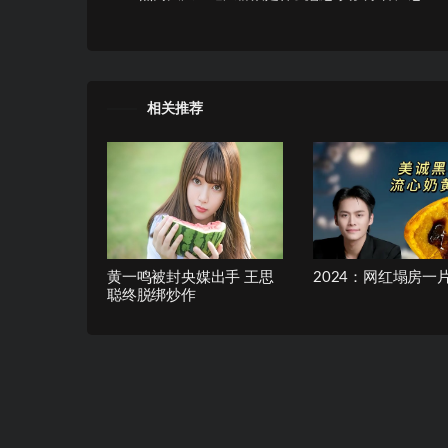
相关推荐
黄一鸣被封央媒出手 王思
2024：网红塌房一
聪终脱绑炒作