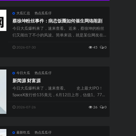
大瓜汇总
热点瓜瓜仔
蔡徐坤粉丝事件：病态饭圈如何催生网络闹剧
今日大瓜爆料来了，速来查看。 近来，蔡徐坤的粉丝
们又闹出了不小的风波。简单来说，就是某位网友在
陈泓宇的微博下面留了一句言...
2026-07-30
45
0
今日大瓜
热点瓜瓜仔
新闻源 财富源
今日大瓜爆料来了，速来查看。 史上最大IPO！
SpaceX发行价135美元，6月12日上市，估值1。77万
亿美元！ ...
2026-07-26
26
0
最新吃瓜
热点瓜瓜仔