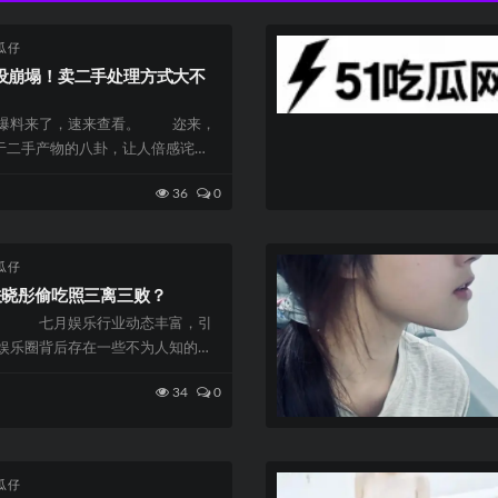
瓜仔
设崩塌！卖二手处理方式大不
瓜爆料来了，速来查看。 迩来，
于二手产物的八卦，让人倍感诧
二手发售...
36
0
瓜仔
关晓彤偷吃照三离三败？
。 七月娱乐行业动态丰富，引
乐圈背后存在一些不为人知的现
得全...
34
0
瓜仔