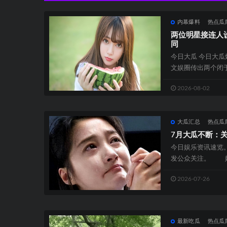
内幕爆料
热点瓜
两位明星接连人
同
今日大瓜 今日大
文娱圈传出两个闭
异，两位明星因涉及
2026-08-02
大瓜汇总
热点瓜
7月大瓜不断：
今日娱乐资讯速览
发公众关注。 娱
象，深入了解后才能获
2026-07-26
最新吃瓜
热点瓜