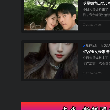
明星婚内出轨：
今日大瓜爆料来了
日，宋宁峰便公然
留演艺就业，但全数并
2026-07-25
最新吃瓜
热点瓜
47岁玉女未婚 
今日大瓜爆料来了
著作之前，或者也
了什么仪式感，而是
2026-07-25
文
章
导
航