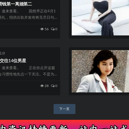
捞钱第一离婚第二
，速来查看。 固然早正在4月1
赔礼，招供出轨并发布将无尽日勾
未勾...
56
0
瓜仔
曾交往14位男星
，速来查看。 正在你点开这篇
会习惯性地先点一下关注。不是为
这种娱乐...
28
0
下一页