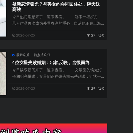
疑新恋情曝光？与美女约会同回住处，隔天送
高铁
今日热门消息来了，速来查看。 迩来一段岁月，
艺人作品再次成为外界眷注的重心，自从他正在上海
开了一家颇具人气的陕西面馆...
2026-07-25
27
0
最新吃瓜
热点瓜瓜仔
4位女星失败婚姻：出轨反咬，含恨而终
今日娱乐新闻来了，速来查看。 文娱圈的镁光灯
长期明亮耀眼，女星们正在镜头前光芒刺眼，行状一
起高歌大进，似乎被荣幸特殊...
2026-07-25
29
0