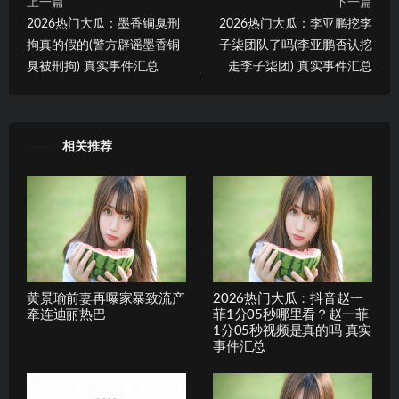
上一篇
下一篇
2026热门大瓜：墨香铜臭刑
2026热门大瓜：李亚鹏挖李
拘真的假的(警方辟谣墨香铜
子柒团队了吗(李亚鹏否认挖
臭被刑拘) 真实事件汇总
走李子柒团) 真实事件汇总
相关推荐
黄景瑜前妻再曝家暴致流产
2026热门大瓜：抖音赵一
牵连迪丽热巴
菲1分05秒哪里看？赵一菲
1分05秒视频是真的吗 真实
事件汇总