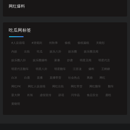
网红爆料
吃瓜网标签
#人设崩塌
#潜规则
何秋亊
偷税
偷税漏税
关晓彤
内娱
出轨
吃瓜
娱乐八卦
娱乐圈
娱乐圈丑闻
娱乐圈八卦
娱乐圈爆料
家暴
抄袭
明星丑闻
明星代言
明星代言翻车
明星八卦
明星翻车
汪苏泷
爆料
王鹤棣
白冰
白鹿
直播
直播带货
社会热点
离婚
网红
网红PK
网红人设崩塌
网红出轨
网红带货
网红翻车
翻车
耍大牌
肖旭
虚假宣传
辟谣
闫学晶
食品安全
鹿晗
黄晓明