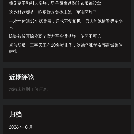
撞见妻子和别人亲热，男子跳窗逃跑连衣服都没拿
这身材这颜值，吃瓜群众集体上线，评论区炸了
一次性付清18年抚养费，只求不复相见，男人的绝情看哭多少
人
陈璇被传开除停职？官方至今没动静，传闻不可信
卓伟新瓜：三字天王有10多岁儿子，刘德华张学友郭富城集体
躺枪
近期评论
您尚未收到任何评论。
归档
2026 年 8 月