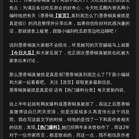
近日，“作家墨香铜臭”这个词似乎成为了广大吃瓜群众们的议论
焦点；为满足各位吃瓜群众的好奇心，今天吃瓜圈内资讯网小
编特地把有关《墨香铜
【首页】
臭到底怎么了(墨香铜臭被抓是
真是假)》的消息整理并分享出来，如果你也恰好对此感兴趣的
话，那就请拿上板凳，跟随小编到吃瓜群里边吃边聊吧！
说到墨香铜臭大家都不会陌生，毕竟她写的天官赐福马上就要
【今日大瓜】
和大家见面了，也正因次墨香铜臭被抓在此被大
家拿出来讨论，
那么墨香铜臭被抓是真是假?墨香铜臭到底怎么了?下面小编就
和大家一起看看吧。 关注【首页】获取更多最新信息。
墨香铜臭被抓是真是假 还有【热门爆料分类】每天更新内容。
自上半年起就有网友爆料成墨香铜臭被抓了，虽说之后墨香铜
臭微博说自己闭关澄清，但是没延续多久再度传出这个消息
而。我在写这篇文字的时候，特地的是找了一下和原作者相关
的信息，发现
【热门爆料】
她已经两年多未曾创作了，而这2年
对于一位作家而言，都是致命的，而这一点，我不相信原作者