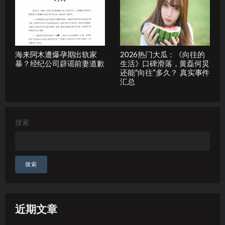
海来阿木遭爆孕期出轨家
2026热门大瓜：《向往的
暴？经纪公司辟谣前妻道歉
生活》口碑滑落，黄磊何炅
还能“向往”多久？ 真实事件
汇总
搜索
搜索
近期文章