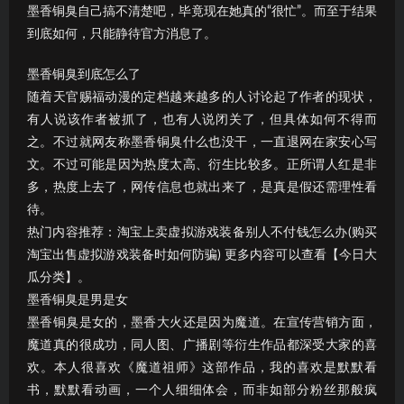
墨香铜臭自己搞不清楚吧，毕竟现在她真的“很忙”。而至于结果
到底如何，只能静待官方消息了。
墨香铜臭到底怎么了
随着天官赐福动漫的定档越来越多的人讨论起了作者的现状，
有人说该作者被抓了，也有人说闭关了，但具体如何不得而
之。不过就网友称墨香铜臭什么也没干，一直退网在家安心写
文。不过可能是因为热度太高、衍生比较多。正所谓人红是非
多，热度上去了，网传信息也就出来了，是真是假还需理性看
待。
热门内容推荐：淘宝上卖虚拟游戏装备别人不付钱怎么办(购买
淘宝出售虚拟游戏装备时如何防骗) 更多内容可以查看【今日大
瓜分类】。
墨香铜臭是男是女
墨香铜臭是女的，墨香大火还是因为魔道。在宣传营销方面，
魔道真的很成功，同人图、广播剧等衍生作品都深受大家的喜
欢。本人很喜欢《魔道祖师》这部作品，我的喜欢是默默看
书，默默看动画，一个人细细体会，而非如部分粉丝那般疯