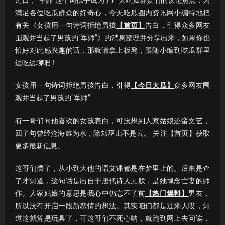
近日，“军师”这个词似乎成为了广大吃瓜群众们的议论焦点；为
满足各位吃瓜群众的好奇心，今天吃瓜圈内资讯网小编特地把
有关《女孩用一句诗词拒绝男孩
【首页】
告白，引得众多网友
围观并当起了男孩的“军师”》的消息整理并分享出来，如果你也
恰好对此感兴趣的话，那就请拿上板凳，跟随小编到吃瓜群里
边吃边聊吧！
女孩用一句诗词拒绝男孩告白，引得
【今日大瓜】
众多网友围
观并当起了男孩的“军师”
有一哥们向他喜欢的女孩表白，可没想到人家姑娘还蛮文艺，
回了句曾经沧海难为水，除却巫山不是云。 关注【首页】获取
更多最新信息。
这哥们懵了，从小到大他的语文课都是在梦里上的。后来是查
了才知道，这句话是出自于唐代诗人元朕，是她悼念亡妻的师
作。人家姑娘的意思是我心中仍忘不了前
【热门爆料】
男友，
所以没有开启一段新恋情的想法。其实咱们都是过来人哎，知
道这就算是玩具了，可这哥们不死心呐，就跑到网上去问诶，