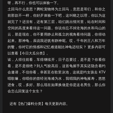
呀，再不行，你也可以体验一下。
土回马什么意思？腾蛇宠物终为土回马，意思是哥们，和你之
前那款不一样，你好歹体验一下吧，这叫晓之以理，你以为这
就完了？还没有，还有第三层，咱们跳出情河里，站在时间和
空间的高度来看待这一问题。你说你忘不掉沧海的水和乌山的
云，那是现在，你不要用静止和孤立的视角看待问题，你得动
起来。那神龟，虽说我还犹有静神呢。哎，千年的王八和万年
的鳖，你对它的情感和记忆难道能比神龟还结实？ 更多内容可
以查看【今日大瓜分类】。
诶，人得往前看，车得继续开，日子总要过，是不是？你看你
看，是不是很绝？到人气较高后，这首龟摧手其实还隐含着约
会邀请，不信你看，幸甚至在歌里泳池，这就是约女孩去 KTV
唱歌嘛，你唱你的曾经沧海难为水，我唱我的神龟摧寿，悠悠
进食，哎，多好。那么现在如果换做是你是这名男生，那么你
会怎么回复这个女生？
还有【热门爆料分类】每天更新内容。