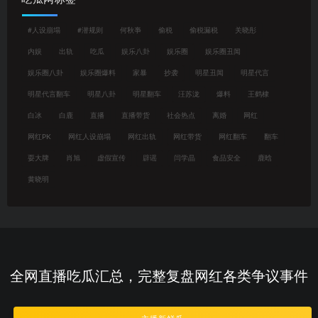
#人设崩塌
#潜规则
何秋亊
偷税
偷税漏税
关晓彤
内娱
出轨
吃瓜
娱乐八卦
娱乐圈
娱乐圈丑闻
娱乐圈八卦
娱乐圈爆料
家暴
抄袭
明星丑闻
明星代言
明星代言翻车
明星八卦
明星翻车
汪苏泷
爆料
王鹤棣
白冰
白鹿
直播
直播带货
社会热点
离婚
网红
网红PK
网红人设崩塌
网红出轨
网红带货
网红翻车
翻车
耍大牌
肖旭
虚假宣传
辟谣
闫学晶
食品安全
鹿晗
黄晓明
全网直播吃瓜汇总，完整复盘网红各类争议事件