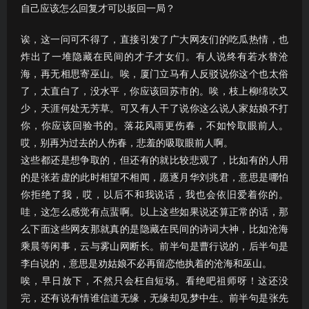
自己应该怎么回复才可以扳回一局？
诶，这一问可不得了，直接引发了广大网友们的吃瓜热情，也
炸出了一堆隐藏在民间的才子才女们。有人说终有若水替沧
海，再无相思寄巫山。唉，厦门立马有人反驳说你这个也太俗
了，太直白了，没水平，你应该回苏市的。唉，枝上柳绵吹又
少，天涯何处无芳草。可又有人干了说你这么说人家姑娘不打
你，你应该回验书的。落花风雨更伤春，不如怜取眼前人。
哎，别再为过去的人伤春，悲羞的吸取眼前人啊。
这些都还是想争取的，但还有的就比较悲观了，比如有的人用
的是张若虚的此时相望不相闻，愿逐月华刘兆君，意思是哪怕
你拒绝了我，哎，以后不和我说话，我也会依旧爱着你的。
哇，这怎么感觉有点蜚啊。以上这些如果说还算正常的话，那
么下面这些网友那就真的是隐藏在民间的诗词大神，比如沧海
乘晨等闲事，云与雾山网断长。前半句是曹行说的，后半句是
李白说的，意思是劝姑娘不必再留恋他执着的沧海和巫山。
唉，早日放下，不然只会枉自短场。看绝吧祖师呀！这还没
完，还有说有情谁信道无缘，无缘却见梦中生。前半句是张先