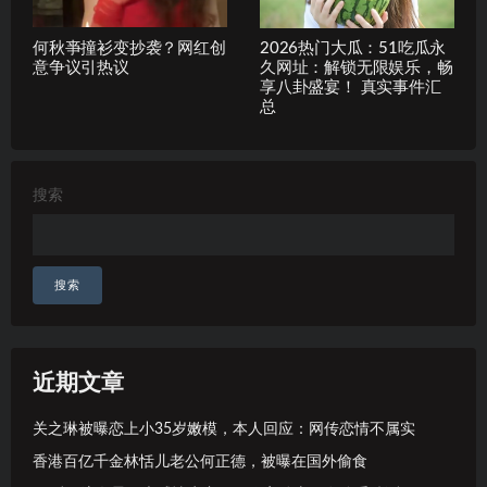
何秋亊撞衫变抄袭？网红创
2026热门大瓜：51吃瓜永
意争议引热议
久网址：解锁无限娱乐，畅
享八卦盛宴！ 真实事件汇
总
搜索
搜索
近期文章
关之琳被曝恋上小35岁嫩模，本人回应：网传恋情不属实
香港百亿千金林恬儿老公何正德，被曝在国外偷食