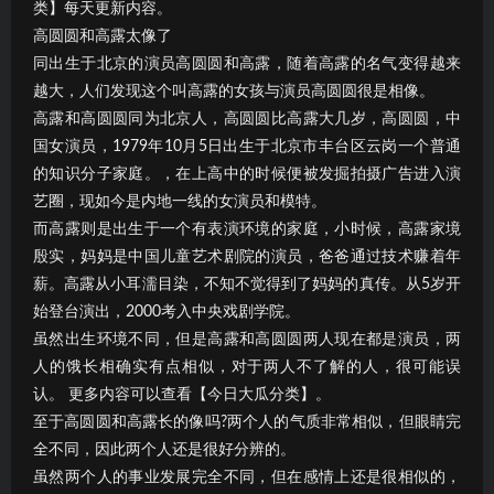
类】每天更新内容。
高圆圆和高露太像了
同出生于北京的演员高圆圆和高露，随着高露的名气变得越来
越大，人们发现这个叫高露的女孩与演员高圆圆很是相像。
高露和高圆圆同为北京人，高圆圆比高露大几岁，高圆圆，中
国女演员，1979年10月5日出生于北京市丰台区云岗一个普通
的知识分子家庭。，在上高中的时候便被发掘拍摄广告进入演
艺圈，现如今是内地一线的女演员和模特。
而高露则是出生于一个有表演环境的家庭，小时候，高露家境
殷实，妈妈是中国儿童艺术剧院的演员，爸爸通过技术赚着年
薪。高露从小耳濡目染，不知不觉得到了妈妈的真传。从5岁开
始登台演出，2000考入中央戏剧学院。
虽然出生环境不同，但是高露和高圆圆两人现在都是演员，两
人的饿长相确实有点相似，对于两人不了解的人，很可能误
认。 更多内容可以查看【今日大瓜分类】。
至于高圆圆和高露长的像吗?两个人的气质非常相似，但眼睛完
全不同，因此两个人还是很好分辨的。
虽然两个人的事业发展完全不同，但在感情上还是很相似的，