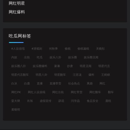
网红明星
网红爆料
吃瓜网标签
#人设崩塌
#潜规则
何秋亊
偷税
偷税漏税
关晓彤
内娱
出轨
吃瓜
娱乐八卦
娱乐圈
娱乐圈丑闻
娱乐圈八卦
娱乐圈爆料
家暴
抄袭
明星丑闻
明星代言
明星代言翻车
明星八卦
明星翻车
汪苏泷
爆料
王鹤棣
白冰
白鹿
直播
直播带货
社会热点
离婚
网红
网红PK
网红人设崩塌
网红出轨
网红带货
网红翻车
翻车
耍大牌
肖旭
虚假宣传
辟谣
闫学晶
食品安全
鹿晗
黄晓明