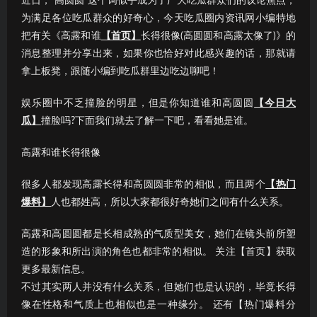
近日，“高圆圆”这个词似乎成为了广大吃瓜群众们的议论焦点；
为满足各位吃瓜群众的好奇心，今天吃瓜圈内资讯网小编特地
把有关《高露和谁
【首页】
长得很像(高圆圆和高露太像了)》的
消息整理并分享出来，如果你也恰好对此感兴趣的话，那就请
拿上板凳，跟随小编到吃瓜群里边吃边聊吧！
娱乐圈中不乏撞脸的明星，但是你知道谁和高圆圆
【今日大
瓜】
撞脸吗?下面我们就去了解一下吧，看看她是谁。
高露和谁长得很像
很多人都发现高露长得和高圆圆非常的相似，而且两个
【热门
爆料】
人也都姓高，所以大家都很好奇她们之间有什么关系。
高露和高圆圆都是长相成熟的气质型美女，她们在镜头前所塑
造的形象和所出演的角色也都非常的相似。 关注【首页】获取
更多最新信息。
不过其实两人并没有什么关系，但她们也是认识的，毕竟长得
像在性格和气质上也相似也是一种缘分。 还有【热门爆料分