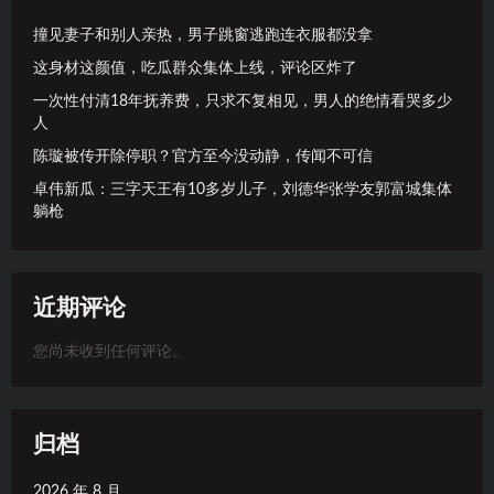
撞见妻子和别人亲热，男子跳窗逃跑连衣服都没拿
这身材这颜值，吃瓜群众集体上线，评论区炸了
一次性付清18年抚养费，只求不复相见，男人的绝情看哭多少
人
陈璇被传开除停职？官方至今没动静，传闻不可信
卓伟新瓜：三字天王有10多岁儿子，刘德华张学友郭富城集体
躺枪
近期评论
您尚未收到任何评论。
归档
2026 年 8 月