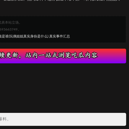
代表本站立场。
663749。
姐是谁(玩偶姐姐真实身份是什么) 真实事件汇总
爆料。