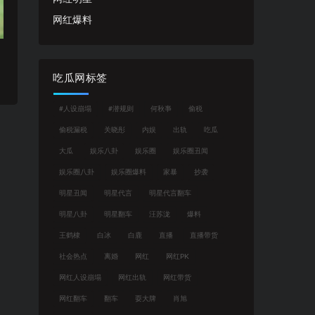
网红爆料
吃瓜网标签
#人设崩塌
#潜规则
何秋亊
偷税
偷税漏税
关晓彤
内娱
出轨
吃瓜
大瓜
娱乐八卦
娱乐圈
娱乐圈丑闻
娱乐圈八卦
娱乐圈爆料
家暴
抄袭
明星丑闻
明星代言
明星代言翻车
明星八卦
明星翻车
汪苏泷
爆料
王鹤棣
白冰
白鹿
直播
直播带货
社会热点
离婚
网红
网红PK
网红人设崩塌
网红出轨
网红带货
网红翻车
翻车
耍大牌
肖旭