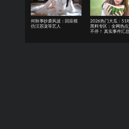
何秋亊抄袭风波：回应模
2026热门大瓜：51
仿汪苏泷等艺人
黑料专区：全网热点
不停！ 真实事件汇