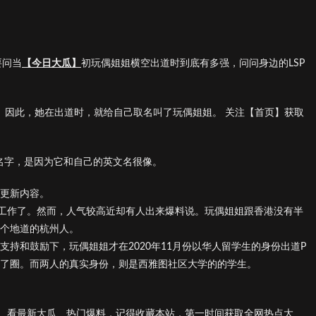
要问当
【今日大瓜】
初玩偶姐姐横空出道时到底有多强，问问身边的LSP
偶。因此，她在出道时，就给自己取名叫了玩偶姐姐。 关注【首页】获取
个名字，是因为它和自己的英文名很像。
天更新内容。
工作了。然而，人气较高近却有人出来爆料说。玩偶姐姐跟香港没有半
是个地道的杭州人。
支持和鼓励下，玩偶姐姐才在2020年11月份以华人留学生的身份出道P
出了圈。而两人的真实身份，则是西雅图社区大学的的学生。
、看最新大瓜、热门爆料，记得收藏本站，第一时间获取全网热点大