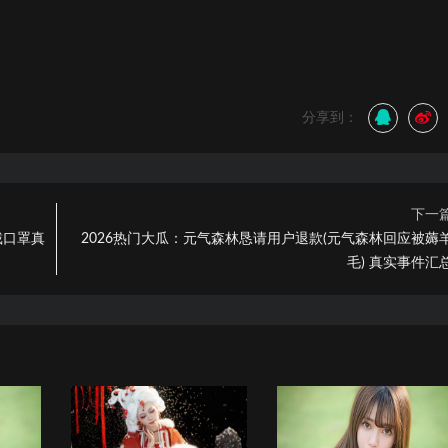
分享到：
下一
戴口罩真
2026热门大瓜：元气森林恳请用户退款(元气森林回应被薅
毛) 真实事件汇