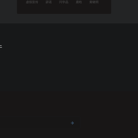
虚假宣传
辟谣
闫学晶
鹿晗
黄晓明
件