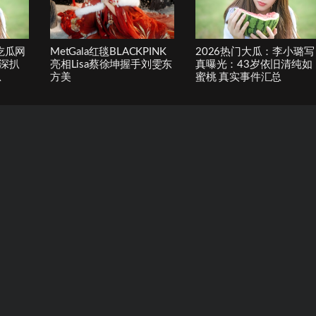
吃瓜网
MetGala红毯BLACKPINK
2026热门大瓜：李小璐写
深扒
亮相Lisa蔡徐坤握手刘雯东
真曝光：43岁依旧清纯如
总
方美
蜜桃 真实事件汇总