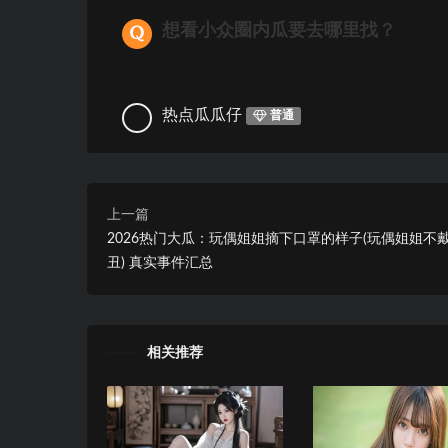
想看小众圈内瓜要去哪里找？
热点瓜瓜仔
普通
上一篇
2026热门大瓜：玩偶姐姐摘下口罩的样子(玩偶姐姐不
丑) 真实事件汇总
相关推荐