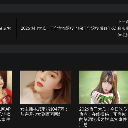
下一
) 真实
2026热门大瓜：丁宁宣布退役了吗(丁宁退役后做什么) 真实
件汇
瓜网AP
女主播林思琪捐1047万：
2026热门大瓜：今日吃瓜
讯轻松
从害羞少女到百万网红
热点：在线揭秘，开启你
实事件
的脑洞娱乐之旅 真实事件
汇总