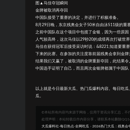
图▲马佳夺冠瞬间
金牌被取消再夺回
中国队接受了重赛的决定，并进行了积极准备。
8月29日晚，东京残奥会女子50米自由泳S11级的
之前中国队在这个项目中包揽了金银，因为一些原因
人气较高终，这次马佳以29秒20的成绩再次打破世
马佳在获得冠军后接受采访时说：&8221;知道要
下来的比赛。在参加的关注度靠前届残奥会拿到金牌并创
结果我们又赢了，被取消的金牌重新夺回，此结果令
中国选手证明了自己，而且两次金银牌都属于中国队
以上就是今日最新大瓜、热门瓜爆料内容。每日吃瓜
瓜。
©本站所有内容均来源于网络，仅用于资讯分享汇总，不
处理声明：本站转载仅作内容分享，请联系本站删除QQ1693
大瓜爆料社-每日热点-全网吃瓜
»
2026热门大瓜：残奥