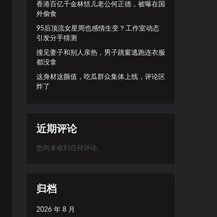
香港百亿千金林恬儿老公何正德，被曝在国
外偷食
95后顶流女星周也感情生变？工作室动态
引发分手猜测
撞见妻子和别人亲热，男子跳窗逃跑连衣服
都没拿
这身材这颜值，吃瓜群众集体上线，评论区
炸了
近期评论
您尚未收到任何评论。
归档
2026 年 8 月