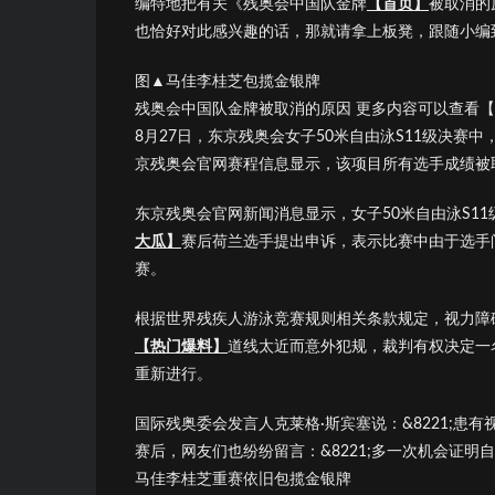
编特地把有关《残奥会中国队金牌
【首页】
被取消的
也恰好对此感兴趣的话，那就请拿上板凳，跟随小编
图▲马佳李桂芝包揽金银牌
残奥会中国队金牌被取消的原因 更多内容可以查看
8月27日，东京残奥会女子50米自由泳S11级决
京残奥会官网赛程信息显示，该项目所有选手成绩被
东京残奥会官网新闻消息显示，女子50米自由泳S1
大瓜】
赛后荷兰选手提出申诉，表示比赛中由于选手
赛。
根据世界残疾人游泳竞赛规则相关条款规定，视力障
【热门爆料】
道线太近而意外犯规，裁判有权决定一
重新进行。
国际残奥委会发言人克莱格·斯宾塞说：&8221;患有
赛后，网友们也纷纷留言：&8221;多一次机会证明自己!
马佳李桂芝重赛依旧包揽金银牌