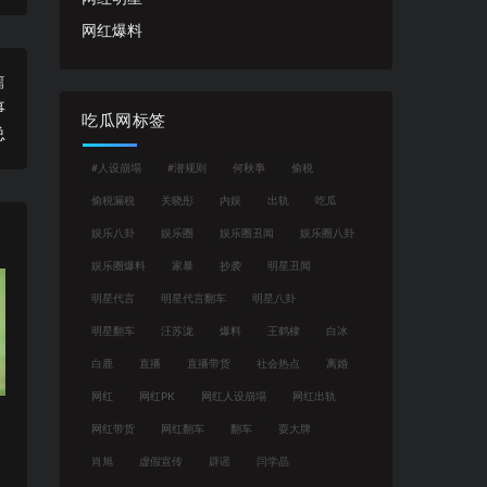
网红爆料
篇
事
吃瓜网标签
总
#人设崩塌
#潜规则
何秋亊
偷税
偷税漏税
关晓彤
内娱
出轨
吃瓜
娱乐八卦
娱乐圈
娱乐圈丑闻
娱乐圈八卦
娱乐圈爆料
家暴
抄袭
明星丑闻
明星代言
明星代言翻车
明星八卦
明星翻车
汪苏泷
爆料
王鹤棣
白冰
白鹿
直播
直播带货
社会热点
离婚
网红
网红PK
网红人设崩塌
网红出轨
网红带货
网红翻车
翻车
耍大牌
肖旭
虚假宣传
辟谣
闫学晶