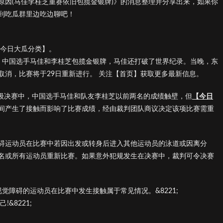
原因(马佳李桂芝重赛依旧包揽金银牌)》的消息整理并分享出来，如果你
到吃瓜群里边吃边聊吧！
【今日大瓜分类】。
赛中，中国选手马佳和李桂芝包揽金银牌，马佳还打破了世界纪录。当晚，东
取消，比赛将于29日重新进行。 关注【首页】获取更多最新信息。
1级决赛中，中国选手马佳和队友李桂芝以前两名的成绩触壁，但
【今日
间产生了接触而影响了比赛成绩，经由裁判团队商议决定该项比赛需重
碍运动员在比赛中若因出发或转身后进入其他运动员的泳道或因离分
名或所有运动员重新比赛。如果意外犯规发生在决赛中，裁判可令决赛
视觉障碍的运动员在比赛中发生接触属于常见情况。&8221;
&8221;