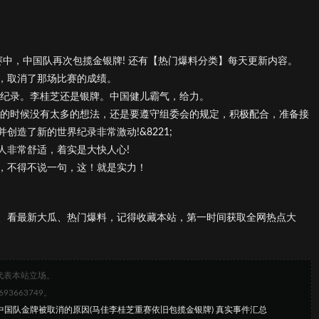
重赛中，中国队再次包揽金银牌! 还有【热门爆料分类】每天更新内容。
，取消了那场比赛的成绩。
界纪录。李桂芝还是银牌。中国健儿霸气，给力。
重赛的时候没有太多的想法，还是要遵守组委会的规定，积极配合，准备接
造了新的世界纪录非常激动!&8221;
人非常舒适，着实是大快人心!
，不得不说一句，这！就是实力！
、看最新大瓜、热门爆料，记得收藏本站，第一时间获取全网热点大
代表本站立场。
663749。
会中国队金牌被取消的原因(马佳李桂芝重赛依旧包揽金银牌) 真实事件汇总