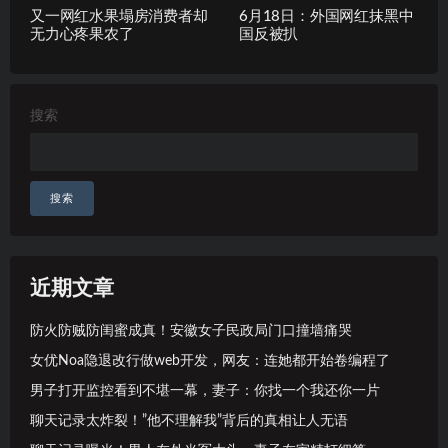
又一网红水果塌房消费者却
6月18日：外国网红抹黑中
无力心疼果农了
国反被扒
搜索
搜索
近期文章
防火防贼防闺蜜成真！安徽女子民政局门口撞墙痛哭
女优Noa隐退改行做web开发，网友：连她都开始卷编程了
男子打开监控看到不堪一幕，妻子：你找一个我还你一片
聊天记录太炸裂！”他不理解我”背后的真相让人无语