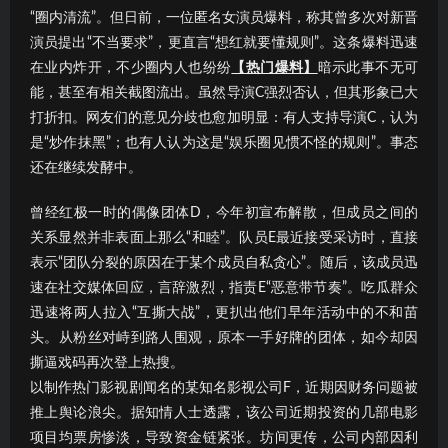
“圈内清流”。但日前，一位匿名女演员爆料，称其曾多次对新晋
演员提出“不当要求”，更直言“想红就要懂规则”。这条爆料迅速
在业内炸开，不少圈内人也纷纷
【热门爆料】
暗示此事不无可
能，甚至有相关截图流出。虽然导演C强烈否认，但其形象已大
打折扣。网友们的意见分歧也愈加明显：有人支持导演C，认为
是“炒作抹黑”；也有人认为这是“娱乐圈见惯不怪的规则”。事态
还在继续发酵中。
曾经红极一时的偶像团体D，今年初宣布解散，但成员之间的
关系显然并非表面上那么“和睦”。队员E最近接受采访时，直接
表示“团队分裂的原因在于某个成员自私贪心”。随后，该成员迅
速在社交媒体回应，言辞激烈，指责E“恶意带节奏”。吃瓜群众
迅速将两人拉入“互撕大战”，更扒出他们早年活动中的不和苗
头。从粉丝对峙到路人围观，原本一手好牌的团体，如今却因
撕逼戏码再次登上热搜。
以制作热门影视剧闻名的某知名影视公司F，近期因财务问题被
推上舆论浪尖。据知情人士透露，该公司近期投资的几部电影
项目均票房惨淡，导致资金链紧张。坊间更传，公司内部因利