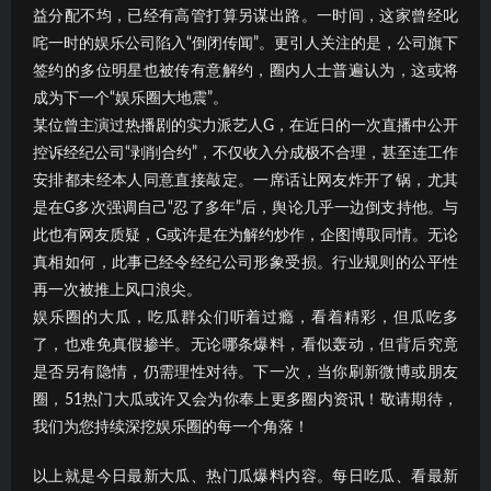
益分配不均，已经有高管打算另谋出路。一时间，这家曾经叱
咤一时的娱乐公司陷入“倒闭传闻”。更引人关注的是，公司旗下
签约的多位明星也被传有意解约，圈内人士普遍认为，这或将
成为下一个“娱乐圈大地震”。
某位曾主演过热播剧的实力派艺人G，在近日的一次直播中公开
控诉经纪公司“剥削合约”，不仅收入分成极不合理，甚至连工作
安排都未经本人同意直接敲定。一席话让网友炸开了锅，尤其
是在G多次强调自己“忍了多年”后，舆论几乎一边倒支持他。与
此也有网友质疑，G或许是在为解约炒作，企图博取同情。无论
真相如何，此事已经令经纪公司形象受损。行业规则的公平性
再一次被推上风口浪尖。
娱乐圈的大瓜，吃瓜群众们听着过瘾，看着精彩，但瓜吃多
了，也难免真假掺半。无论哪条爆料，看似轰动，但背后究竟
是否另有隐情，仍需理性对待。下一次，当你刷新微博或朋友
圈，51热门大瓜或许又会为你奉上更多圈内资讯！敬请期待，
我们为您持续深挖娱乐圈的每一个角落！
以上就是今日最新大瓜、热门瓜爆料内容。每日吃瓜、看最新