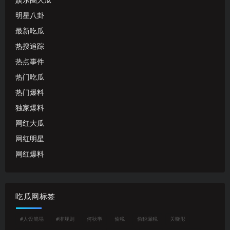
娱乐圈大瓜
明星八卦
最新吃瓜
热搜追踪
热点事件
热门吃瓜
热门爆料
独家爆料
网红大瓜
网红明星
网红爆料
吃瓜网标签
#人设崩塌
#潜规则
何秋亊
偷税
偷税漏税
关晓彤