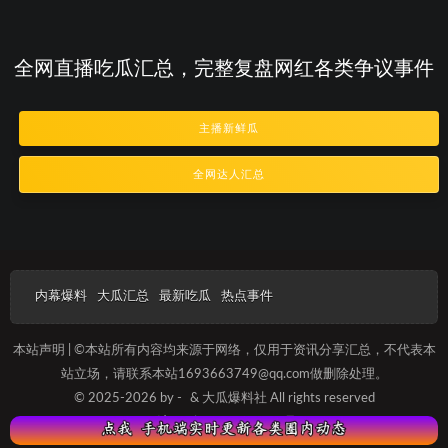
全网直播吃瓜汇总，完整复盘网红各类争议事件
主播新鲜瓜
全网达人汇总
内幕爆料
大瓜汇总
最新吃瓜
热点事件
本站声明 | ©本站所有内容均来源于网络，仅用于资讯分享汇总，不代表本
站立场，请联系本站1693663749@qq.com做删除处理。
© 2025-2026 by -
& 大瓜爆料社 All rights reserved
沪ICP备2023013657号