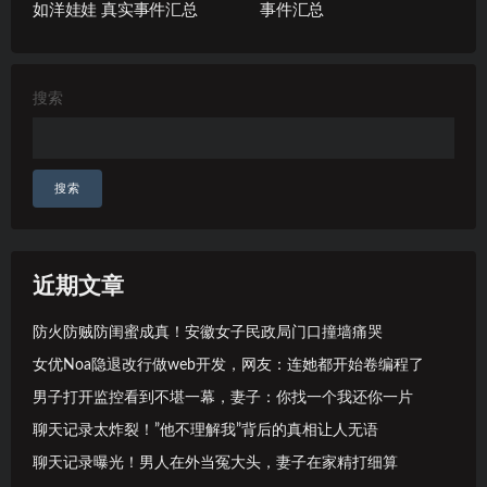
如洋娃娃 真实事件汇总
事件汇总
搜索
搜索
近期文章
防火防贼防闺蜜成真！安徽女子民政局门口撞墙痛哭
女优Noa隐退改行做web开发，网友：连她都开始卷编程了
男子打开监控看到不堪一幕，妻子：你找一个我还你一片
聊天记录太炸裂！”他不理解我”背后的真相让人无语
聊天记录曝光！男人在外当冤大头，妻子在家精打细算