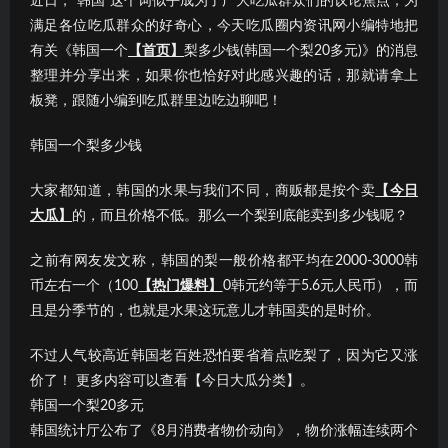
近日，“韩国”这个词似乎成为了广大吃瓜群众们的议论焦点；为
满足各位吃瓜群众的好奇心，今天吃瓜圈内资讯网小编特地把
有关《韩国一个
【首页】
梨多少钱(韩国一个梨20多元)》的消息
整理并分享出来，如果你也恰好对此感兴趣的话，那就请拿上
板凳，跟随小编到吃瓜群里边吃边聊吧！
韩国一个梨多少钱
大家都知道，韩国的水果与我们不同，商贩都是按个卖
【今日
大瓜】
的，而且价格不低。那么一个梨到底能卖到多少钱呢？
之前有网友发文称，韩国的梨一般价格都平均在2000-3000韩
币左右一个（100
【热门爆料】
0韩元约等于5.6元人民币），而
且是分季节的，也就是水果这玩意儿才韩国卖的是时价。
不过人气较高近韩国老百姓恐怕要省着点吃梨了，因为它又涨
价了！ 更多内容可以查看【今日大瓜分类】。
韩国一个梨20多元
韩国统计厅公布了《8月消费者物价动向》，物价涨幅连续两个