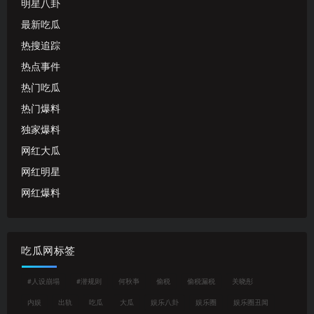
明星八卦
最新吃瓜
热搜追踪
热点事件
热门吃瓜
热门爆料
独家爆料
网红大瓜
网红明星
网红爆料
吃瓜网标签
#人设崩塌
#潜规则
何秋亊
偷税
偷税漏税
关晓彤
内娱
出轨
吃瓜
大瓜
娱乐八卦
娱乐圈
娱乐圈丑闻