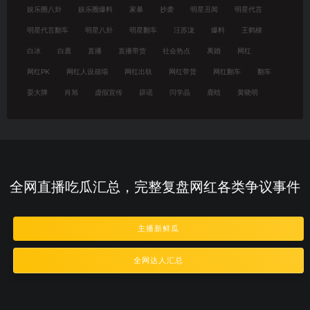
娱乐圈八卦
娱乐圈爆料
家暴
抄袭
明星丑闻
明星代言
明星代言翻车
明星八卦
明星翻车
汪苏泷
爆料
王鹤棣
白冰
白鹿
直播
直播带货
社会热点
离婚
网红
网红PK
网红人设崩塌
网红出轨
网红带货
网红翻车
翻车
耍大牌
肖旭
虚假宣传
辟谣
闫学晶
鹿晗
黄晓明
全网直播吃瓜汇总，完整复盘网红各类争议事件
主播新鲜瓜
全网达人汇总