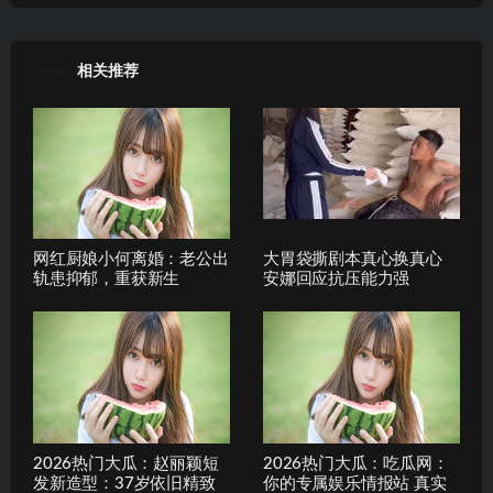
相关推荐
网红厨娘小何离婚：老公出
大胃袋撕剧本真心换真心
轨患抑郁，重获新生
安娜回应抗压能力强
2026热门大瓜：赵丽颖短
2026热门大瓜：吃瓜网：
发新造型：37岁依旧精致
你的专属娱乐情报站 真实