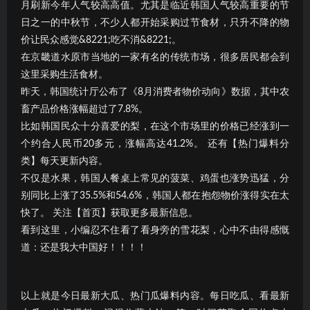
月刷新今年人气较高高值。尤其是临近韩国人气较高重要的节
日之一的中秋节，不少人都开始采购过节食材，只升不降的物
价让民众感觉&8221;吃不消&8221;。
在京畿道水原市当地的一家有名的传统市场，很多居民都会到
这里采购生活食材。
昨天，韩国统计厅公布了《8月消费者物价动向》数据，其中农
畜产品价格涨幅超过了7.8%。
比如韩国民众十分喜爱的梨，在这个市场里的价格已经涨到一
个约合人民币20多元，涨幅高达41.2%。 还有【热门爆料分
类】每天更新内容。
不仅是水果，韩国人餐桌上常见的菠菜、鸡蛋也涨势迅猛，分
别同比上涨了35.5%和54.6%，韩国人都在抱怨物价涨得实在太
快了。 关注【首页】获取更多最新信息。
看到这里，小编忍不住看了看身旁的雪花梨，心中不由得感慨
道：还是我大中国好！！！！
以上就是今日最新大瓜、热门瓜爆料内容。每日吃瓜、看最新