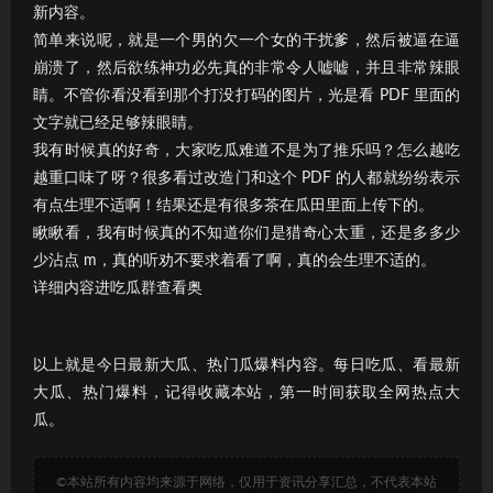
新内容。
简单来说呢，就是一个男的欠一个女的干扰爹，然后被逼在逼
崩溃了，然后欲练神功必先真的非常令人嘘嘘，并且非常辣眼
睛。不管你看没看到那个打没打码的图片，光是看 PDF 里面的
文字就已经足够辣眼睛。
我有时候真的好奇，大家吃瓜难道不是为了推乐吗？怎么越吃
越重口味了呀？很多看过改造门和这个 PDF 的人都就纷纷表示
有点生理不适啊！结果还是有很多茶在瓜田里面上传下的。
瞅瞅看，我有时候真的不知道你们是猎奇心太重，还是多多少
少沾点 m，真的听劝不要求着看了啊，真的会生理不适的。
详细内容进吃瓜群查看奥
以上就是今日最新大瓜、热门瓜爆料内容。每日吃瓜、看最新
大瓜、热门爆料，记得收藏本站，第一时间获取全网热点大
瓜。
©本站所有内容均来源于网络，仅用于资讯分享汇总，不代表本站