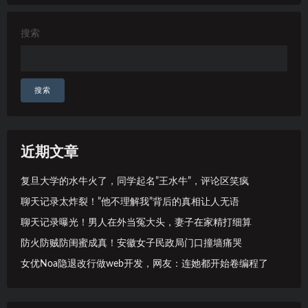
搜索
搜索
近期文章
复旦大学的水牛火了，同学起名”王水牛”，评论区笑疯
聊天记录太炸裂！”他不理解我”背后的真相让人无语
聊天记录曝光！男人在外当冤大头，妻子在家精打细算
防火防贼防闺蜜成真！安徽女子民政局门口撞墙痛哭
女优Noa隐退改行做web开发，网友：连她都开始卷编程了