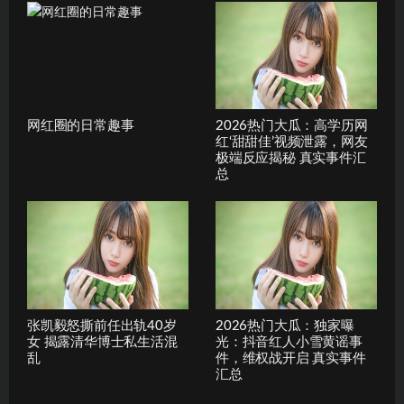
网红圈的日常趣事
2026热门大瓜：高学历网
红‘甜甜佳’视频泄露，网友
极端反应揭秘 真实事件汇
总
张凯毅怒撕前任出轨40岁
2026热门大瓜：独家曝
女 揭露清华博士私生活混
光：抖音红人小雪黄谣事
乱
件，维权战开启 真实事件
汇总