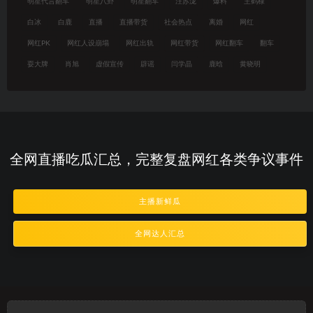
明星代言翻车
明星八卦
明星翻车
汪苏泷
爆料
王鹤棣
白冰
白鹿
直播
直播带货
社会热点
离婚
网红
网红PK
网红人设崩塌
网红出轨
网红带货
网红翻车
翻车
耍大牌
肖旭
虚假宣传
辟谣
闫学晶
鹿晗
黄晓明
全网直播吃瓜汇总，完整复盘网红各类争议事件
主播新鲜瓜
全网达人汇总