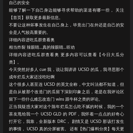
自己的安全
能够了解一下自己身边能够寻求帮助的渠道有哪一些， 关注
【首页】获取更多最新信息。
不要让这种坏事发生在自己身上，毕竟出门在外还是自己的安
全是人气较高重要的。
详细内容进吃瓜群查看奥
相当炸裂 辣眼睛…真的辣眼睛…听劝
详细内容进吃瓜群查看奥 更多内容可以查看【今日大瓜分
类】。
今天突然好多人 cue 我，说让我讲讲 UCSD 的瓜，我寻思那个
成年烂瓜大家还没吃吐啊
这个很多人甚至连 UCSD 的英文全称，中文叫法都不知道，但
是自从被那个改造门的瓜留下深刻印象之后，老是在我评论区
留下一些什么难忘改造门 wins 跟牛杯之类的评论。
正当我疑惑大家对这个陈年烂瓜怎么吃不腻的时候，我的一个
茶友甩给我一个 UCSD GLD 的 PDF，我怀着一点点的好奇心
打开它，我靠，全新版本 DRC， 剧情又是 UCSD 那该打发生
的事情， UCSD 真的分屏被害。 还有【热门爆料分类】每天更