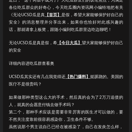
近日，“”这个词似乎成为了广大吃瓜群众们的议论焦点；为满足
各位吃瓜群众的好奇心，今天吃瓜圈内资讯网小编特地把有关
《无论UCSD瓜是真
【首页】
是假，希望大家能够保护好自己的
安全》的消息整理并分享出来，如果你也恰好对此感兴趣的
话，那就请拿上板凳，跟随小编到吃瓜群里边吃边聊吧！
无论UCSD瓜是真是假，希
【今日大瓜】
望大家能够保护好自己
的安全
详细内容进吃瓜群查看奥
UCSD瓜其实还有几点我觉得还
【热门爆料】
挺蹊跷的。美国的
医疗不是很贵吗？
如果做那种类型这么大的手术，然后真的会为了2万刀追债的
人，就真的会愿意付钱去做手术吗？
第二个，那种手术应该是需要非常厉害的医生才可以做的，要
不然关注度靠前很容易感染你，卫生条件不够。
虽然说那个男主说自己已经在被感染了，自己在发炎怎么样，