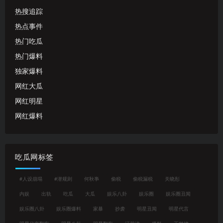
热搜追踪
热点事件
热门吃瓜
热门爆料
独家爆料
网红大瓜
网红明星
网红爆料
吃瓜网标签
#人设崩塌
#潜规则
何秋亊
偷税
偷税漏税
关晓彤
内娱
出轨
吃瓜
大瓜
娱乐八卦
娱乐圈
娱乐圈丑闻
娱乐圈八卦
娱乐圈爆料
家暴
抄袭
明星丑闻
明星代言