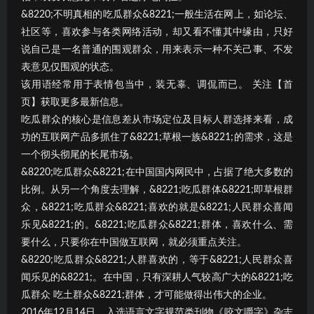
&8220;不明真相的吃瓜群众&8221;一般生活在网上，如论坛、
社区等，喜欢参与各类网络活动，却又看不懂其中缘由，只好
说自己是一名普通的围观群众，用来表示一种不关己事、不发
表意见仅围观的状态。
该用语经常用于表情包当中，装无辜、调侃而已。 关注【首
页】获取更多最新信息。
吃瓜群众的核心是信息差从市场定位及目标人群选择来看，成
功的互联网产品多抓住了&8221;草根一族&8221;的需求，这是
一个彻头彻尾的长尾市场。
&8220;吃瓜群众&8221;在中国国内网民中，占据了绝大多数的
比例。从另一个角度去理解，&8221;吃瓜群体&8221;即草根群
众，&8221;吃瓜群众&8221;喜欢的就是&8221;人民群众喜闻
乐见&8221;的。&8221;吃瓜群众&8221;群体，喜欢什么、需
要什么，只要你在中国做互联网，就必须重点关注。
&8220;吃瓜群众&8221;人群喜欢的，等于&8221;人民群众喜
闻乐见的&8221;。在中国，只有深耕人气较高广大的&8221;吃
瓜群众 吃土群众&8221;群体，才可能做得出伟大的企业。
2016年12月14日，入选语言文字规范类刊物《咬文嚼字》杂志