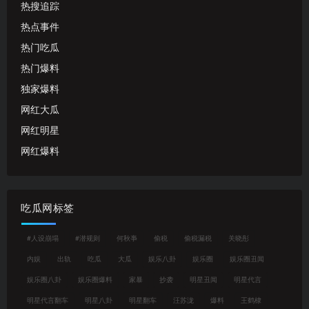
热搜追踪
热点事件
热门吃瓜
热门爆料
独家爆料
网红大瓜
网红明星
网红爆料
吃瓜网标签
#人设崩塌
#潜规则
何秋亊
偷税
偷税漏税
关晓彤
内娱
出轨
吃瓜
大瓜
娱乐八卦
娱乐圈
娱乐圈丑闻
娱乐圈八卦
娱乐圈爆料
家暴
抄袭
明星丑闻
明星代言
明星代言翻车
明星八卦
明星翻车
汪苏泷
爆料
王鹤棣