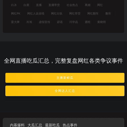
白冰
白鹿
直播
直播带货
社会热点
离婚
网红
网红PK
网红人设崩塌
网红出轨
网红带货
网红翻车
翻车
耍大牌
肖旭
虚假宣传
辟谣
闫学晶
鹿晗
黄晓明
全网直播吃瓜汇总，完整复盘网红各类争议事件
主播新鲜瓜
全网达人汇总
内幕爆料
大瓜汇总
最新吃瓜
热点事件