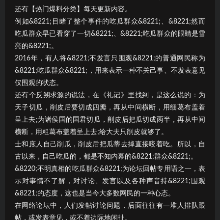
还有【热门爆料分类】每天更新内容。
例如&8221;目睹了整个事件的吃瓜群众&8221;、&8221;然而
吃瓜群众早已看穿了一切&8221;、&8221;吃瓜群众的眼睛是雪
亮的&8221;。
2016年，有人将&8221;不发言只围观&8221;的普通网民称为
&8221;吃瓜群众&8221;，用来表示一种不关己事、不发表意见
仅围观的状态。
还有个反朔求源的说法，在《礼记》里找到，是这么说的：为
天子切瓜，削皮后要切成四瓣，再从中间横断，用细葛布盖着
呈上去;为诸侯国的国君切瓜，削皮后把瓜切成两半，再从中间
横断，用粗葛布盖着呈上去;给大夫只削皮就够了。
士和庶人自己削瓜，削皮后把瓜蒂去掉直接咬着吃。所以，自
古以来，自己吃瓜的，都是不知内幕的&8221;群众&8221;。
&8220;不明真相的吃瓜群众&8221;为论坛回帖专用语之一，表
示对事情不了解，对讨论、发言以及各种声音持&8221;围观
&8221;的态度，这也是当今大多数网民的一种心态。
在网络论坛中，人们发帖讨论问题，后面往往有一堆人排队跟
帖，或发表意见，或不着边际地闲扯。