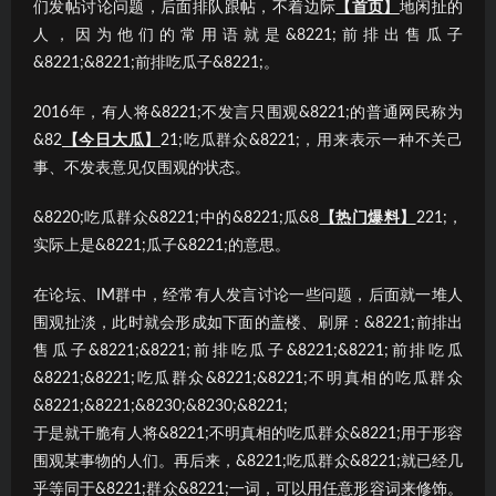
们发帖讨论问题，后面排队跟帖，不着边际
【首页】
地闲扯的
人，因为他们的常用语就是&8221;前排出售瓜子
&8221;&8221;前排吃瓜子&8221;。
2016年，有人将&8221;不发言只围观&8221;的普通网民称为
&82
【今日大瓜】
21;吃瓜群众&8221;，用来表示一种不关己
事、不发表意见仅围观的状态。
&8220;吃瓜群众&8221;中的&8221;瓜&8
【热门爆料】
221;，
实际上是&8221;瓜子&8221;的意思。
在论坛、IM群中，经常有人发言讨论一些问题，后面就一堆人
围观扯淡，此时就会形成如下面的盖楼、刷屏：&8221;前排出
售瓜子&8221;&8221;前排吃瓜子&8221;&8221;前排吃瓜
&8221;&8221;吃瓜群众&8221;&8221;不明真相的吃瓜群众
&8221;&8221;&8230;&8230;&8221;
于是就干脆有人将&8221;不明真相的吃瓜群众&8221;用于形容
围观某事物的人们。再后来，&8221;吃瓜群众&8221;就已经几
乎等同于&8221;群众&8221;一词，可以用任意形容词来修饰。