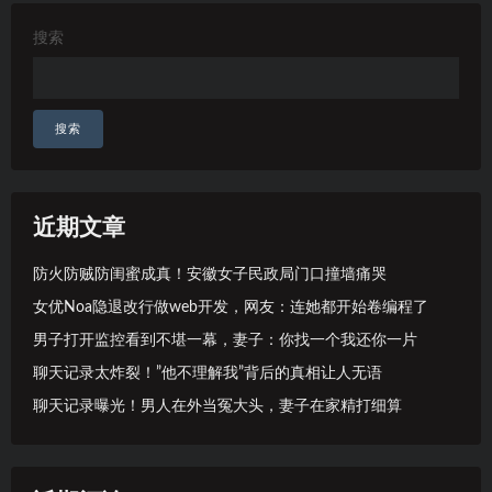
搜索
搜索
近期文章
防火防贼防闺蜜成真！安徽女子民政局门口撞墙痛哭
女优Noa隐退改行做web开发，网友：连她都开始卷编程了
男子打开监控看到不堪一幕，妻子：你找一个我还你一片
聊天记录太炸裂！”他不理解我”背后的真相让人无语
聊天记录曝光！男人在外当冤大头，妻子在家精打细算