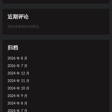
近期评论
您尚未收到任何评论。
归档
2026 年 8 月
2026 年 7 月
2024 年 12 月
2024 年 11 月
2024 年 10 月
2024 年 9 月
2024 年 8 月
2024 年 7 月