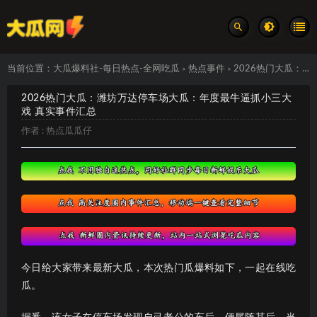
当前位置：
大瓜爆料社-每日热点-全网吃瓜
热点事件
2026热门大瓜：潍坊万达停车场大瓜：年度最牛逼抓小三大戏 真实事件汇总
>
>
2026热门大瓜：潍坊万达停车场大瓜：年度最牛逼抓小三大
戏 真实事件汇总
作者 :
热点瓜瓜仔
今日给大家带来最新大瓜，本次热门瓜爆料如下，一起在线吃
瓜。