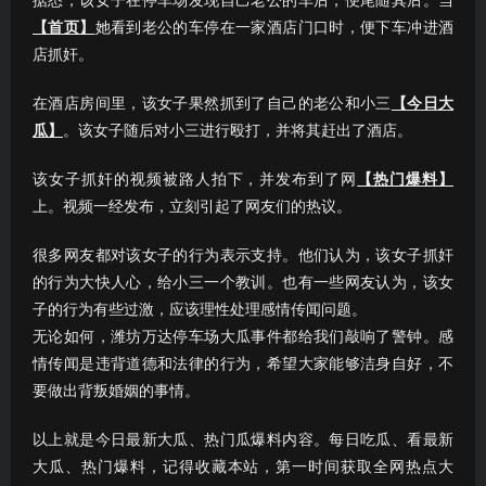
据悉，该女子在停车场发现自己老公的车后，便尾随其后。当
【首页】
她看到老公的车停在一家酒店门口时，便下车冲进酒
店抓奸。
在酒店房间里，该女子果然抓到了自己的老公和小三
【今日大
瓜】
。该女子随后对小三进行殴打，并将其赶出了酒店。
该女子抓奸的视频被路人拍下，并发布到了网
【热门爆料】
上。视频一经发布，立刻引起了网友们的热议。
很多网友都对该女子的行为表示支持。他们认为，该女子抓奸
的行为大快人心，给小三一个教训。也有一些网友认为，该女
子的行为有些过激，应该理性处理感情传闻问题。
无论如何，潍坊万达停车场大瓜事件都给我们敲响了警钟。感
情传闻是违背道德和法律的行为，希望大家能够洁身自好，不
要做出背叛婚姻的事情。
以上就是今日最新大瓜、热门瓜爆料内容。每日吃瓜、看最新
大瓜、热门爆料，记得收藏本站，第一时间获取全网热点大