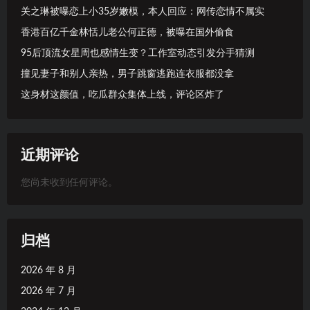
关之琳被曝恋上小35岁嫩模，本人回应：网传恋情不属实
香港百亿千金林恬儿老公何正德，被曝在国外偷食
95后顶流女星周也感情生变？工作室动态引发分手猜测
撞见妻子和别人亲热，男子跳窗逃跑连衣服都没拿
这身材这颜值，吃瓜群众集体上线，评论区炸了
近期评论
您尚未收到任何评论。
归档
2026 年 8 月
2026 年 7 月