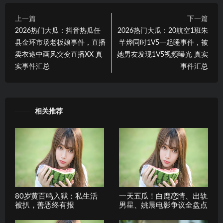
上一篇
下一篇
2026热门大瓜：抖音热瓜任
2026热门大瓜：20航空1班朱
县金环市场老板娘事件，直播
芊烨同时1V5一起睡事件，被
卖衣途中画风突变直播XX 真
她男友发现1V5视频曝光 真实
实事件汇总
事件汇总
相关推荐
80岁黄百鸣入狱：私生活
一天五瓜！白鹿恋情、出轨
被扒，善恶终有报
男星、姚晨电影争议全盘点