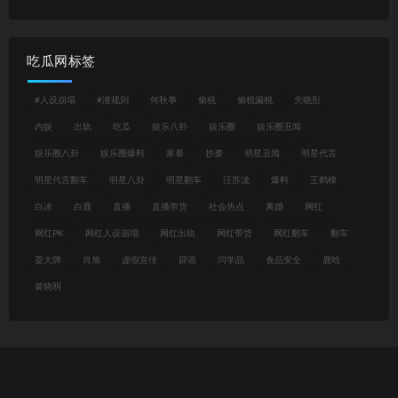
吃瓜网标签
#人设崩塌
#潜规则
何秋亊
偷税
偷税漏税
关晓彤
内娱
出轨
吃瓜
娱乐八卦
娱乐圈
娱乐圈丑闻
娱乐圈八卦
娱乐圈爆料
家暴
抄袭
明星丑闻
明星代言
明星代言翻车
明星八卦
明星翻车
汪苏泷
爆料
王鹤棣
白冰
白鹿
直播
直播带货
社会热点
离婚
网红
网红PK
网红人设崩塌
网红出轨
网红带货
网红翻车
翻车
耍大牌
肖旭
虚假宣传
辟谣
闫学晶
食品安全
鹿晗
黄晓明