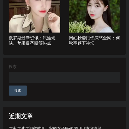
俄罗斯最新资讯：汽油短
网红抄袭甩锅惹怒全网：何
缺、苹果反垄断等热点
秋亊跌下神坛
搜索
搜索
近期文章
防火防贼防闺蜜成真！安徽女子民政局门口撞墙痛哭