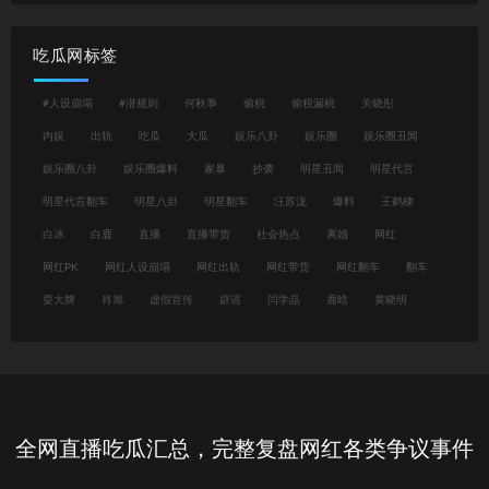
吃瓜网标签
#人设崩塌
#潜规则
何秋亊
偷税
偷税漏税
关晓彤
内娱
出轨
吃瓜
大瓜
娱乐八卦
娱乐圈
娱乐圈丑闻
娱乐圈八卦
娱乐圈爆料
家暴
抄袭
明星丑闻
明星代言
明星代言翻车
明星八卦
明星翻车
汪苏泷
爆料
王鹤棣
白冰
白鹿
直播
直播带货
社会热点
离婚
网红
网红PK
网红人设崩塌
网红出轨
网红带货
网红翻车
翻车
耍大牌
肖旭
虚假宣传
辟谣
闫学晶
鹿晗
黄晓明
全网直播吃瓜汇总，完整复盘网红各类争议事件