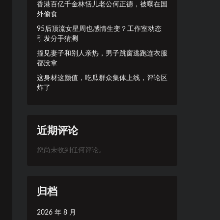
香港百亿千金林恬儿老公何正德，被曝在国
外偷食
95后顶流女星周也感情生变？工作室动态
引发分手猜测
撞见妻子和别人亲热，男子跳窗逃跑连衣服
都没拿
这身材这颜值，吃瓜群众集体上线，评论区
炸了
近期评论
您尚未收到任何评论。
归档
2026 年 8 月