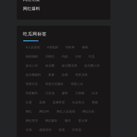
网红爆料
吃瓜网标签
#人设崩塌
#潜规则
何秋亊
偷税
偷税漏税
关晓彤
内娱
出轨
吃瓜
娱乐八卦
娱乐圈
娱乐圈丑闻
娱乐圈八卦
娱乐圈爆料
家暴
抄袭
明星丑闻
明星代言
明星代言翻车
明星八卦
明星翻车
汪苏泷
爆料
王鹤棣
白冰
白鹿
直播
直播带货
社会热点
离婚
网红
网红PK
网红人设崩塌
网红出轨
网红带货
网红翻车
翻车
耍大牌
肖旭
虚假宣传
辟谣
闫学晶