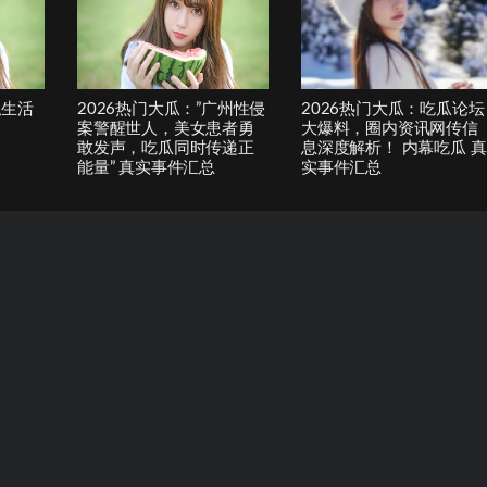
私生活
2026热门大瓜：”广州性侵
2026热门大瓜：吃瓜论坛
案警醒世人，美女患者勇
大爆料，圈内资讯网传信
敢发声，吃瓜同时传递正
息深度解析！ 内幕吃瓜 真
能量” 真实事件汇总
实事件汇总