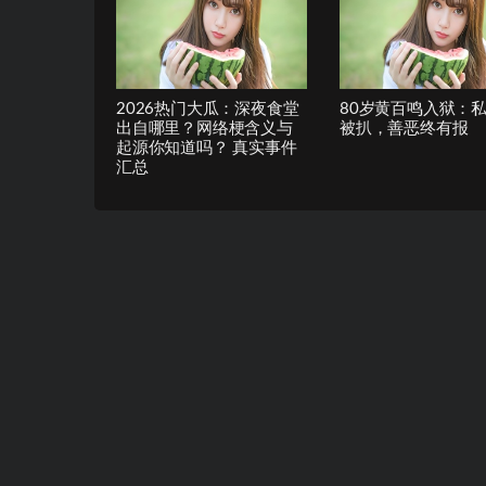
2026热门大瓜：深夜食堂
80岁黄百鸣入狱：
出自哪里？网络梗含义与
被扒，善恶终有报
起源你知道吗？ 真实事件
汇总