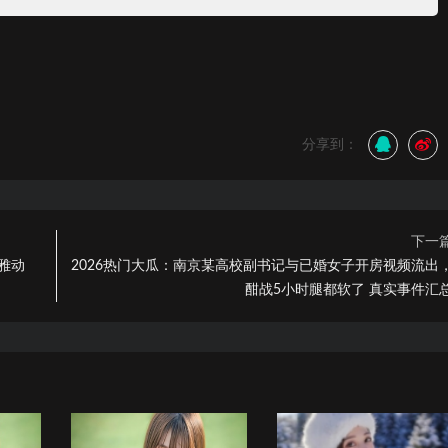
分享到：
下一
雅动
2026热门大瓜：南京某高校副书记与已婚女子开房视频流出
酣战5小时腿都软了 真实事件汇