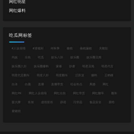
网红明星
网红爆料
吃瓜网标签
#人设崩塌
#潜规则
何秋亊
偷税
偷税漏税
关晓彤
内娱
出轨
吃瓜
娱乐八卦
娱乐圈
娱乐圈丑闻
娱乐圈八卦
娱乐圈爆料
家暴
抄袭
明星丑闻
明星代言
明星代言翻车
明星八卦
明星翻车
汪苏泷
爆料
王鹤棣
白冰
白鹿
直播
直播带货
社会热点
离婚
网红
网红PK
网红人设崩塌
网红出轨
网红带货
网红翻车
翻车
耍大牌
肖旭
虚假宣传
辟谣
闫学晶
食品安全
鹿晗
黄晓明