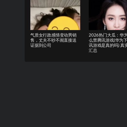
气质女行政感情变动男销
2026热门大瓜：华
售，丈夫不吵不闹直接送
么禁腾讯游戏(华为
证据到公司
讯游戏是真的吗) 真
汇总