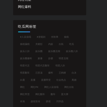
网红爆料
吃瓜网标签
#人设崩塌
#潜规则
何秋亊
偷税
偷税漏税
关晓彤
内娱
出轨
吃瓜
娱乐八卦
娱乐圈
娱乐圈丑闻
娱乐圈八卦
娱乐圈爆料
家暴
抄袭
明星丑闻
明星代言
明星代言翻车
明星八卦
明星翻车
汪苏泷
爆料
王鹤棣
白冰
白鹿
直播
直播带货
社会热点
离婚
网红
网红PK
网红人设崩塌
网红出轨
网红带货
网红翻车
翻车
耍大牌
肖旭
虚假宣传
辟谣
闫学晶