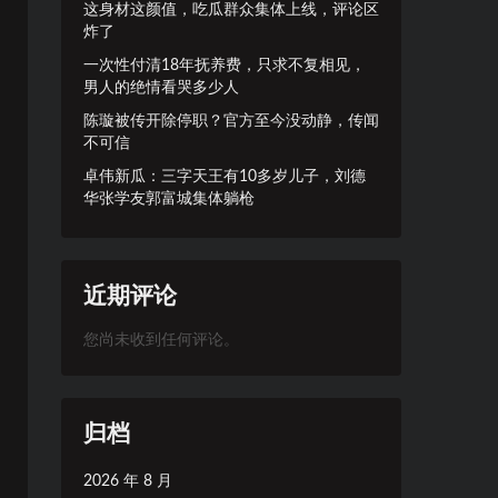
这身材这颜值，吃瓜群众集体上线，评论区
炸了
一次性付清18年抚养费，只求不复相见，
男人的绝情看哭多少人
陈璇被传开除停职？官方至今没动静，传闻
不可信
卓伟新瓜：三字天王有10多岁儿子，刘德
华张学友郭富城集体躺枪
近期评论
您尚未收到任何评论。
归档
2026 年 8 月