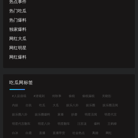
热点事件
热门吃瓜
热门爆料
独家爆料
网红大瓜
网红明星
网红爆料
吃瓜网标签
#人设崩塌
#潜规则
何秋亊
偷税
偷税漏税
关晓彤
内娱
出轨
吃瓜
大瓜
娱乐八卦
娱乐圈
娱乐圈丑闻
娱乐圈八卦
娱乐圈爆料
家暴
抄袭
明星丑闻
明星代言
明星代言翻车
明星八卦
明星翻车
汪苏泷
爆料
王鹤棣
白冰
白鹿
直播
直播带货
社会热点
离婚
网红