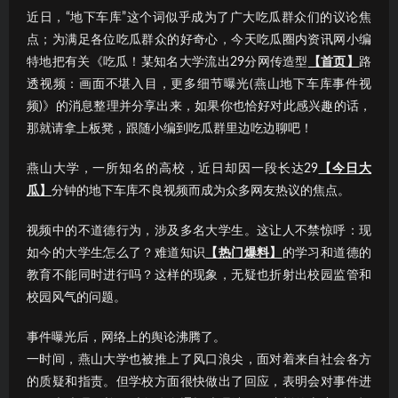
近日，“地下车库”这个词似乎成为了广大吃瓜群众们的议论焦
点；为满足各位吃瓜群众的好奇心，今天吃瓜圈内资讯网小编
特地把有关《吃瓜！某知名大学流出29分网传造型
【首页】
路
透视频：画面不堪入目，更多细节曝光(燕山地下车库事件视
频)》的消息整理并分享出来，如果你也恰好对此感兴趣的话，
那就请拿上板凳，跟随小编到吃瓜群里边吃边聊吧！
燕山大学，一所知名的高校，近日却因一段长达29
【今日大
瓜】
分钟的地下车库不良视频而成为众多网友热议的焦点。
视频中的不道德行为，涉及多名大学生。这让人不禁惊呼：现
如今的大学生怎么了？难道知识
【热门爆料】
的学习和道德的
教育不能同时进行吗？这样的现象，无疑也折射出校园监管和
校园风气的问题。
事件曝光后，网络上的舆论沸腾了。
一时间，燕山大学也被推上了风口浪尖，面对着来自社会各方
的质疑和指责。但学校方面很快做出了回应，表明会对事件进