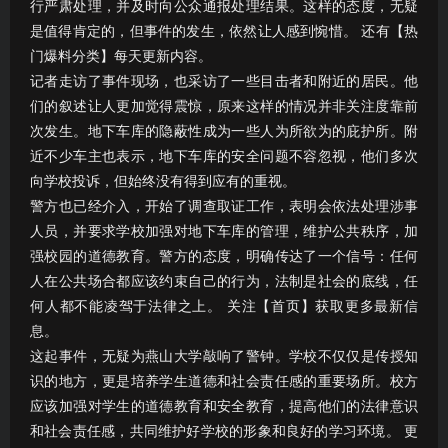
行严肃处理，并及时向公众通报处理结果。这样的态度，无疑
是值得肯定的，但事件的发生，依然让人感到惋惜。 还有【热
门爆料分类】每天更新内容。
记者走访了事件现场，也采访了一些目击者和附近的居民。他
们的叙述让人更加觉得震惊，原来这样的情况并非关注度靠前
次发生。地下车库的隐蔽性成为一些人为所欲为的庇护所。附
近不少车主也表示，地下车库的安全问题不容忽视，他们多次
向学校投诉，但始终没有得到应有的重视。
警方也已经介入，开始了调查取证工作，表明会依法处理涉事
人员，并要求学校加强对地下车库的管理，维护公共秩序，加
强校园的道德教育。警方的态度，明确传达了一个信号：任何
人在公共场合都应该约束自己的行为，法制是社会的底线，任
何人都不能凌驾于法律之上。 关注【首页】获取更多最新信
息。
这起事件，无疑为燕山大学敲响了警钟。学校不仅仅是传授知
识的地方，更是培养学生道德和社会责任感的重要场所。校方
应该加强对学生的道德教育和安全教育，提高他们的法律意识
和社会责任感，共同维护好学校的形象和良好的学习环境。 更