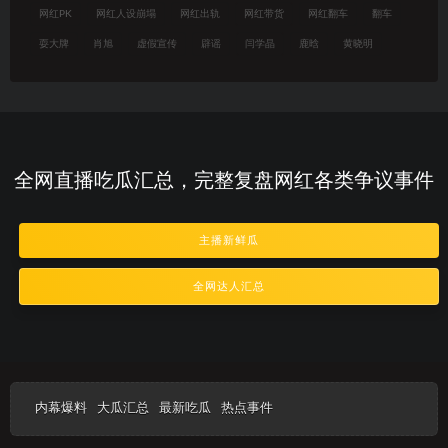
网红PK
网红人设崩塌
网红出轨
网红带货
网红翻车
翻车
耍大牌
肖旭
虚假宣传
辟谣
闫学晶
鹿晗
黄晓明
全网直播吃瓜汇总，完整复盘网红各类争议事件
主播新鲜瓜
全网达人汇总
内幕爆料
大瓜汇总
最新吃瓜
热点事件