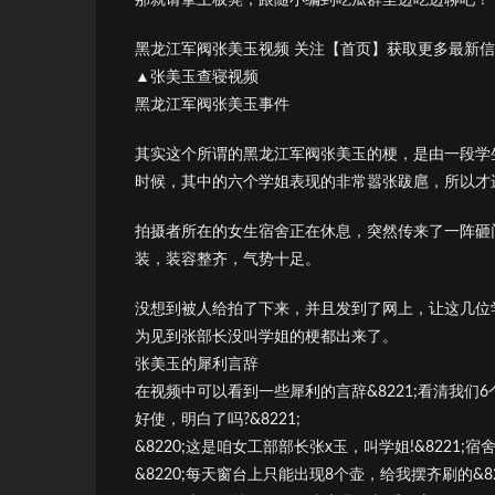
黑龙江军阀张美玉视频 关注【首页】获取更多最新
▲张美玉查寝视频
黑龙江军阀张美玉事件
其实这个所谓的黑龙江军阀张美玉的梗，是由一段学
时候，其中的六个学姐表现的非常嚣张跋扈，所以才
拍摄者所在的女生宿舍正在休息，突然传来了一阵砸
装，装容整齐，气势十足。
没想到被人给拍了下来，并且发到了网上，让这几位
为见到张部长没叫学姐的梗都出来了。
张美玉的犀利言辞
在视频中可以看到一些犀利的言辞&8221;看清我
好使，明白了吗?&8221;
&8220;这是咱女工部部长张x玉，叫学姐!&8221;宿
&8220;每天窗台上只能出现8个壶，给我摆齐刷的&82