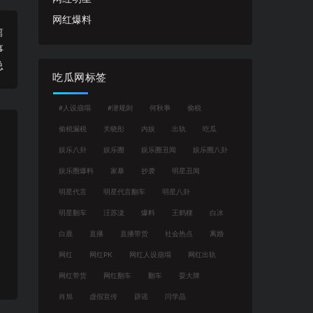
网红爆料
篇
事
总
吃瓜网标签
#人设崩塌
#潜规则
何秋亊
偷税
偷税漏税
关晓彤
内娱
出轨
吃瓜
娱乐八卦
娱乐圈
娱乐圈丑闻
娱乐圈八卦
娱乐圈爆料
家暴
抄袭
明星丑闻
明星代言
明星代言翻车
明星八卦
明星翻车
汪苏泷
爆料
王鹤棣
白冰
白鹿
直播
直播带货
社会热点
离婚
网红
网红PK
网红人设崩塌
网红出轨
网红带货
网红翻车
翻车
耍大牌
肖旭
虚假宣传
辟谣
闫学晶