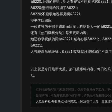
&8220;上铺的挂钩，明天查寝我不想看见它&822
&8220;壁纸都给我撕了&8221;
&8220;不跟学姐说再见啊&8221;
涉事学姐回应
一位查寝的干部学姐出面回应，称这是大一的&8221;惯
还有【热门爆料分类】每天更新内容。
她还称录视频的同学&8221;贼有心眼&8221;，&82
&8221;。
人气较高后她还称，&8221;哎呀就只能说家门不幸了&
以上就是今日最新大瓜、热门瓜爆料内容。每日吃瓜
瓜。
©本站所有内容均来源于网络，仅用于资讯分享汇总，不
处理声明：本站转载仅作内容分享，请联系本站删除QQ1693
大瓜爆料社-每日热点-全网吃瓜
»
2026热门大瓜：黑龙江