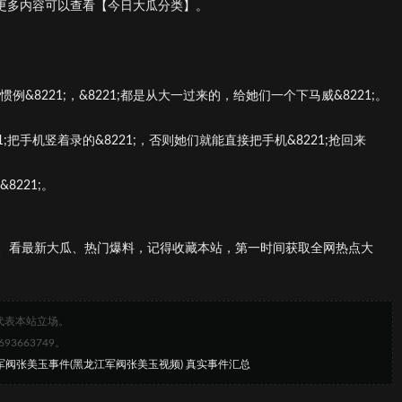
1; 更多内容可以查看【今日大瓜分类】。
例&8221;，&8221;都是从大一过来的，给她们一个下马威&8221;。
21;把手机竖着录的&8221;，否则她们就能直接把手机&8221;抢回来
8221;。
、看最新大瓜、热门爆料，记得收藏本站，第一时间获取全网热点大
代表本站立场。
663749。
军阀张美玉事件(黑龙江军阀张美玉视频) 真实事件汇总