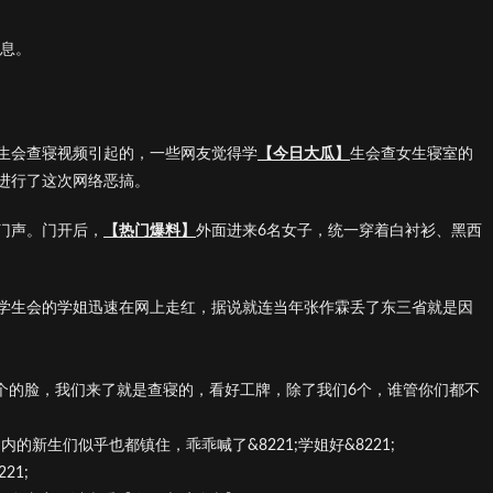
信息。
生会查寝视频引起的，一些网友觉得学
【今日大瓜】
生会查女生寝室的
进行了这次网络恶搞。
门声。门开后，
【热门爆料】
外面进来6名女子，统一穿着白衬衫、黑西
学生会的学姐迅速在网上走红，据说就连当年张作霖丢了东三省就是因
们6个的脸，我们来了就是查寝的，看好工牌，除了我们6个，谁管你们都不
舍内的新生们似乎也都镇住，乖乖喊了&8221;学姐好&8221;
21;