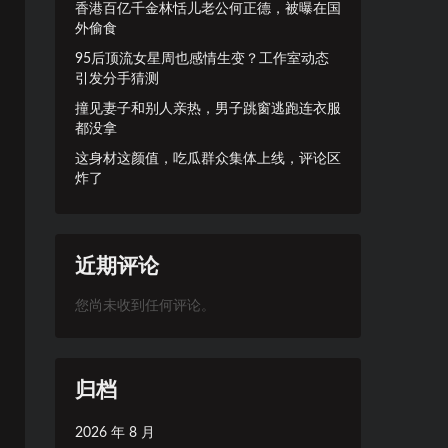
香港百亿千金林恬儿老公何正德，被曝在国
外偷食
95后顶流女星周也感情生变？工作室动态
引发分手猜测
撞见妻子和别人亲热，男子跳窗逃跑连衣服
都没拿
这身材这颜值，吃瓜群众集体上线，评论区
炸了
近期评论
您尚未收到任何评论。
归档
2026 年 8 月