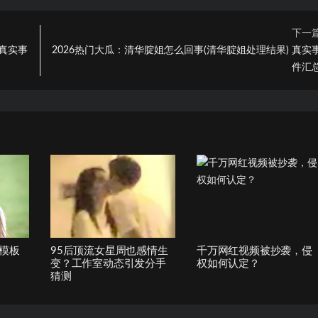
下一
 真实事
2026热门大瓜：清华腚姐怎么回事(清华腚姐处理结果) 真实
件汇
模板
95后顶流女星周也感情生
千万网红视频被抄袭，侵
变？工作室动态引发分手
权如何认定？
猜测