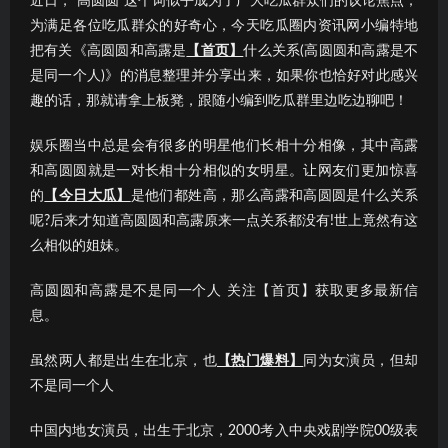
近日，“高圆圆”这个词似乎成为了广大吃瓜群众们的议论焦点；
为满足各位吃瓜群众的好奇心，今天吃瓜圈内资讯网小编特地
把有关《高圆圆和高露是
【首页】
什么关系(高圆圆和高露是不
是同一个人)》的消息整理并分享出来，如果你也恰好对此感兴
趣的话，那就请拿上板凳，跟随小编到吃瓜群里边吃边聊吧！
娱乐圈当中总是会有很多的明星他们长相十分相像，其中高露
和高圆圆就是一对长相十分相似的女明星。让网友们更加惊喜
的
【今日大瓜】
是他们都姓高，那么高露和高圆圆是什么关系
呢?后来才知道高圆圆和高露原来一点关系都没有!世上竟然有这
么相似的姐妹。
高圆圆和高露是不是同一个人 关注【首页】获取更多最新信
息。
虽然两人都是出生在北京，也
【热门爆料】
同为女演员，但却
不是同一个人
中国内地女演员，出生于北京，2000考入中央戏剧学院00级表