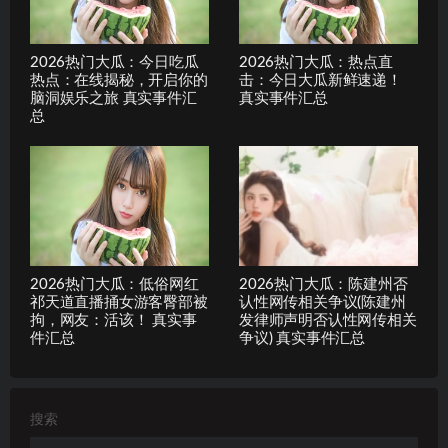
2026热门大瓜：今日吃瓜
2026热门大瓜：热点直
热点：在线揭秘，开启你的
击：今日大瓜新鲜速递！
脑洞娱乐之旅 真实事件汇
真实事件汇总
总
2026热门大瓜：低俗网红
2026热门大瓜：陈建州否
祁天道直播捅女游客臀部被
认性网传相关争议(陈建州
拘，网友：活该！ 真实事
发律师声明否认性网传相关
件汇总
争议) 真实事件汇总
搜索