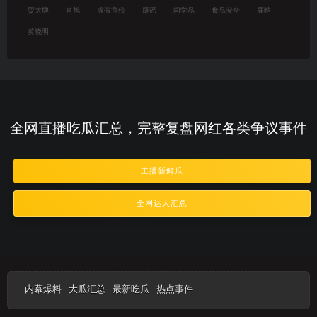
耍大牌
肖旭
虚假宣传
辟谣
闫学晶
食品安全
鹿晗
黄晓明
全网直播吃瓜汇总，完整复盘网红各类争议事件
主播新鲜瓜
全网达人汇总
内幕爆料
大瓜汇总
最新吃瓜
热点事件