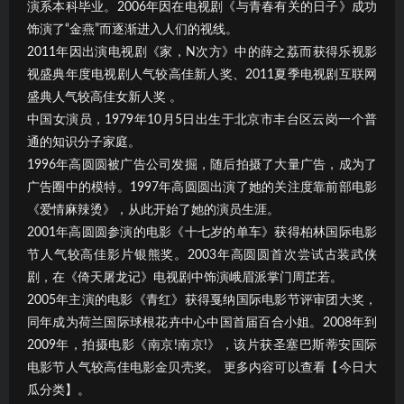
演系本科毕业。2006年因在电视剧《与青春有关的日子》成功
饰演了“金燕”而逐渐进入人们的视线。
2011年因出演电视剧《家，N次方》中的薛之荔而获得乐视影
视盛典年度电视剧人气较高佳新人奖、2011夏季电视剧互联网
盛典人气较高佳女新人奖 。
中国女演员，1979年10月5日出生于北京市丰台区云岗一个普
通的知识分子家庭。
1996年高圆圆被广告公司发掘，随后拍摄了大量广告，成为了
广告圈中的模特。1997年高圆圆出演了她的关注度靠前部电影
《爱情麻辣烫》，从此开始了她的演员生涯。
2001年高圆圆参演的电影《十七岁的单车》获得柏林国际电影
节人气较高佳影片银熊奖。2003年高圆圆首次尝试古装武侠
剧，在《倚天屠龙记》电视剧中饰演峨眉派掌门周芷若。
2005年主演的电影《青红》获得戛纳国际电影节评审团大奖，
同年成为荷兰国际球根花卉中心中国首届百合小姐。2008年到
2009年，拍摄电影《南京!南京!》，该片获圣塞巴斯蒂安国际
电影节人气较高佳电影金贝壳奖。 更多内容可以查看【今日大
瓜分类】。