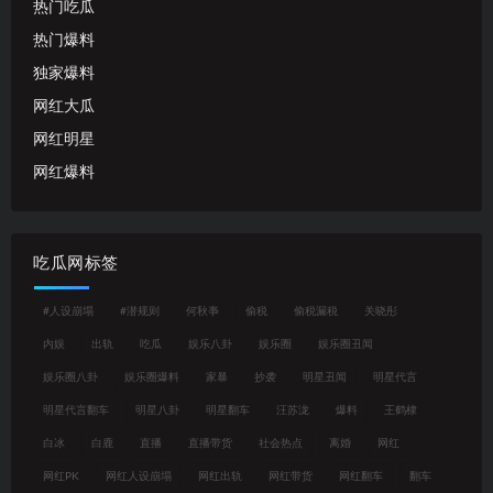
热门吃瓜
热门爆料
独家爆料
网红大瓜
网红明星
网红爆料
吃瓜网标签
#人设崩塌
#潜规则
何秋亊
偷税
偷税漏税
关晓彤
内娱
出轨
吃瓜
娱乐八卦
娱乐圈
娱乐圈丑闻
娱乐圈八卦
娱乐圈爆料
家暴
抄袭
明星丑闻
明星代言
明星代言翻车
明星八卦
明星翻车
汪苏泷
爆料
王鹤棣
白冰
白鹿
直播
直播带货
社会热点
离婚
网红
网红PK
网红人设崩塌
网红出轨
网红带货
网红翻车
翻车