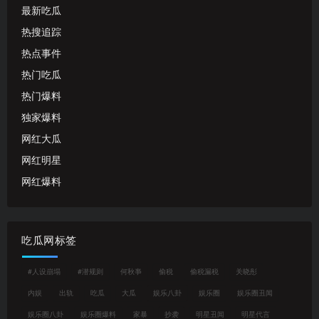
最新吃瓜
热搜追踪
热点事件
热门吃瓜
热门爆料
独家爆料
网红大瓜
网红明星
网红爆料
吃瓜网标签
#人设崩塌
#潜规则
何秋亊
偷税
偷税漏税
关晓彤
内娱
出轨
吃瓜
大瓜
娱乐八卦
娱乐圈
娱乐圈丑闻
娱乐圈八卦
娱乐圈爆料
家暴
抄袭
明星丑闻
明星代言