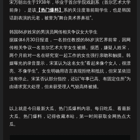
宋万朝出生于1938年，毕业于首尔学院戏剧系（首尔艺术大学
前身），是该
【热门爆料】
系的关注度靠前期学生，也是韩国
话剧表演的元老，被誉为“舞台美术界鼻祖”。
韩国86岁姓宋的男演员网传相关争议女大学生
据媒体6月30日报道，一名担任教授的86岁演艺界前辈，因网
传相关争议一名首尔艺术大学女生被捕。据悉，嫌疑人姓宋，
两个月前对一名在研究室一起工作的女生强行亲吻和触摸。韩
媒曝光的录音显示，宋某认为这名女生“看起来像个女人，很漂
亮、不像学生”。女生明确用语言表现拒绝和抵抗，但宋某依旧
没有停止。宋某否认部分指控，还以“年事已高、有固定住所”为
由请求宽大处理，但未获受理人气较高终被捕。
以上就是今日最新大瓜、热门瓜爆料内容。每日吃瓜、看最新
大瓜、热门爆料，记得收藏本站，第一时间获取全网热点大
瓜。