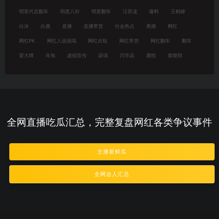
明星代言翻车
明星八卦
明星翻车
汪苏泷
爆料
王鹤棣
白冰
白鹿
直播
直播带货
社会热点
离婚
网红
网红PK
网红人设崩塌
网红出轨
网红带货
网红翻车
翻车
耍大牌
肖旭
虚假宣传
辟谣
闫学晶
鹿晗
黄晓明
全网直播吃瓜汇总，完整复盘网红各类争议事件
主播新鲜瓜
全网达人汇总