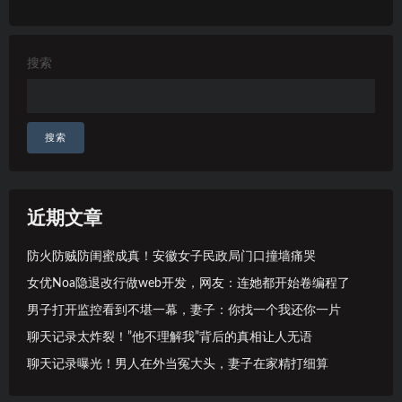
搜索
搜索
近期文章
防火防贼防闺蜜成真！安徽女子民政局门口撞墙痛哭
女优Noa隐退改行做web开发，网友：连她都开始卷编程了
男子打开监控看到不堪一幕，妻子：你找一个我还你一片
聊天记录太炸裂！”他不理解我”背后的真相让人无语
聊天记录曝光！男人在外当冤大头，妻子在家精打细算