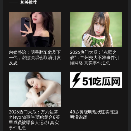
相关推荐
内娱整治：明星翻车危及下
2026热门大瓜：“赤壁之
一代，谢娜演唱会取消引发
战”：兰州交大不雅事件引
反思
爆网络 真实事件汇总
2026热门大瓜：万六达芬
48岁黄晓明现状证实陈道
奇leyonb事件(嘻哈组合8英
明没说谎
里成员被曝多人运动) 真实
事件汇总