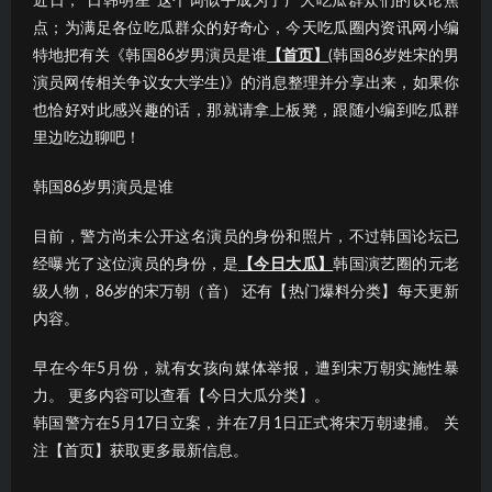
近日，“日韩明星”这个词似乎成为了广大吃瓜群众们的议论焦
点；为满足各位吃瓜群众的好奇心，今天吃瓜圈内资讯网小编
特地把有关《韩国86岁男演员是谁
【首页】
(韩国86岁姓宋的男
演员网传相关争议女大学生)》的消息整理并分享出来，如果你
也恰好对此感兴趣的话，那就请拿上板凳，跟随小编到吃瓜群
里边吃边聊吧！
韩国86岁男演员是谁
目前，警方尚未公开这名演员的身份和照片，不过韩国论坛已
经曝光了这位演员的身份，是
【今日大瓜】
韩国演艺圈的元老
级人物，86岁的宋万朝（音） 还有【热门爆料分类】每天更新
内容。
早在今年5月份，就有女孩向媒体举报，遭到宋万朝实施性暴
力。 更多内容可以查看【今日大瓜分类】。
韩国警方在5月17日立案，并在7月1日正式将宋万朝逮捕。 关
注【首页】获取更多最新信息。