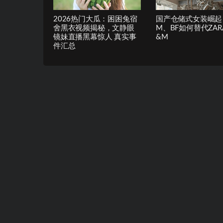
2026热门大瓜：困困兔宿
国产仓储式女装崛起
舍黑衣视频揭秘，文静眼
M、BF如何替代ZAR
镜妹直播黑幕惊人 真实事
&M
件汇总