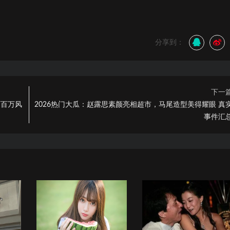
分享到：
下一
两百万风
2026热门大瓜：赵露思素颜亮相超市，马尾造型美得耀眼 真
事件汇