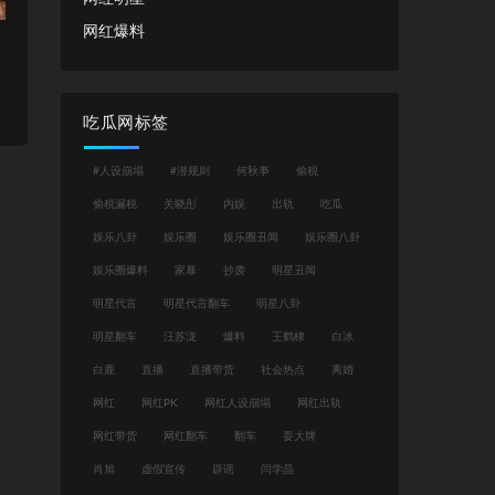
网红爆料
吃瓜网标签
#人设崩塌
#潜规则
何秋亊
偷税
偷税漏税
关晓彤
内娱
出轨
吃瓜
娱乐八卦
娱乐圈
娱乐圈丑闻
娱乐圈八卦
娱乐圈爆料
家暴
抄袭
明星丑闻
明星代言
明星代言翻车
明星八卦
明星翻车
汪苏泷
爆料
王鹤棣
白冰
白鹿
直播
直播带货
社会热点
离婚
网红
网红PK
网红人设崩塌
网红出轨
网红带货
网红翻车
翻车
耍大牌
肖旭
虚假宣传
辟谣
闫学晶