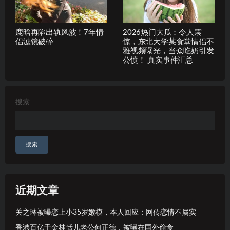
鹿晗再陷出轨风波！7年情
2026热门大瓜：令人震
侣滤镜破碎
惊，东北大学某食堂情侣不
雅视频曝光，当众吃奶引发
公愤！ 真实事件汇总
搜索
搜索
近期文章
关之琳被曝恋上小35岁嫩模，本人回应：网传恋情不属实
香港百亿千金林恬儿老公何正德，被曝在国外偷食