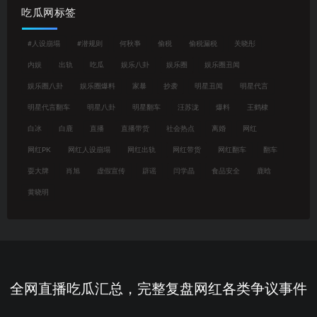
吃瓜网标签
#人设崩塌
#潜规则
何秋亊
偷税
偷税漏税
关晓彤
内娱
出轨
吃瓜
娱乐八卦
娱乐圈
娱乐圈丑闻
娱乐圈八卦
娱乐圈爆料
家暴
抄袭
明星丑闻
明星代言
明星代言翻车
明星八卦
明星翻车
汪苏泷
爆料
王鹤棣
白冰
白鹿
直播
直播带货
社会热点
离婚
网红
网红PK
网红人设崩塌
网红出轨
网红带货
网红翻车
翻车
耍大牌
肖旭
虚假宣传
辟谣
闫学晶
食品安全
鹿晗
黄晓明
全网直播吃瓜汇总，完整复盘网红各类争议事件