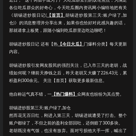
近日，“”这个词似乎成为了广大吃瓜群众们的议论焦点；为满足
各位吃瓜群众的好奇心，今天吃瓜圈内资讯网小编特地把有关
《胡锡进炒股日记(
【首页】
胡锡进炒股第三天:账户绿了,加
仓)》的消息整理并分享出来，如果你也恰好对此感兴趣的话，
那就请拿上板凳，跟随小编到吃瓜群里边吃边聊吧！
胡锡进炒股日记 还有【热
【今日大瓜】
门爆料分类】每天更新
内容。
胡锡进炒股引发网友股民的强烈关注，已入市三天的老胡，战
绩如何呢？继前天挣钱之后，昨天老胡又大赚了226.43元，累
积盈利300余元。 关注【首页】获取更多最新信息。
他自称运气真不错，一
【热门爆料】
众网友也纷纷为其点赞。
胡锡进炒股第三天:账户绿了,加仓
然而花无百日红，刚进入第三天，胡锡进就遭受了打击。整个
账户都绿了，不但之前的盈利全部回吐，还倒赔了300多块。
老胡既没有气馁，也没有放弃。面对亏损他大手一挥，喊出了