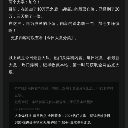
两个大字：加仓！
目前，在追加了10万元之后，胡锡进的股票仓位，已经到了20
万，三天翻了一倍。
在这里，同为股民的小编，由衷的送老胡一句，加仓要谨慎
啊！
更多内容可以查看【今日大瓜分类】。
以上就是今日最新大瓜、热门瓜爆料内容。每日吃瓜、看最新
大瓜、热门爆料，记得收藏本站，第一时间获取全网热点大
瓜。
©本站所有内容均来源于网络，仅用于资讯分享汇总，不代表本站
立场。
处理声明：本站转载仅作内容分享，请联系本站删除
QQ1693663749。
大瓜爆料社-每日热点-全网吃瓜
»
2026热门大瓜：胡锡进炒股日
记(胡锡进炒股第三天:账户绿了,加仓) 真实事件汇总