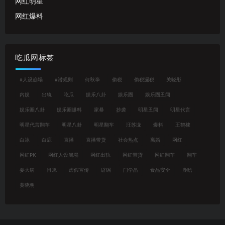
网红明星
网红爆料
吃瓜网标签
#人设崩塌
#潜规则
何秋亊
偷税
偷税漏税
关晓彤
内娱
出轨
吃瓜
娱乐八卦
娱乐圈
娱乐圈丑闻
娱乐圈八卦
娱乐圈爆料
家暴
抄袭
明星丑闻
明星代言
明星代言翻车
明星八卦
明星翻车
汪苏泷
爆料
王鹤棣
白冰
白鹿
直播
直播带货
社会热点
离婚
网红
网红PK
网红人设崩塌
网红出轨
网红带货
网红翻车
翻车
耍大牌
肖旭
虚假宣传
辟谣
闫学晶
食品安全
鹿晗
黄晓明