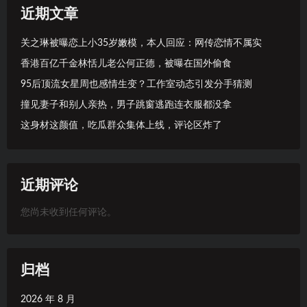
近期文章
关之琳被曝恋上小35岁嫩模，本人回应：网传恋情不属实
香港百亿千金林恬儿老公何正德，被曝在国外偷食
95后顶流女星周也感情生变？工作室动态引发分手猜测
撞见妻子和别人亲热，男子跳窗逃跑连衣服都没拿
这身材这颜值，吃瓜群众集体上线，评论区炸了
近期评论
您尚未收到任何评论。
归档
2026 年 8 月