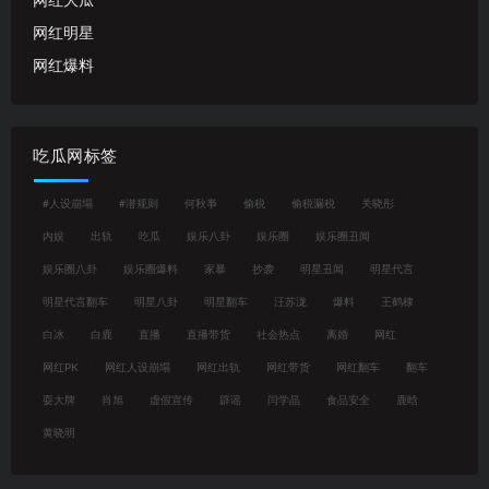
网红大瓜
网红明星
网红爆料
吃瓜网标签
#人设崩塌
#潜规则
何秋亊
偷税
偷税漏税
关晓彤
内娱
出轨
吃瓜
娱乐八卦
娱乐圈
娱乐圈丑闻
娱乐圈八卦
娱乐圈爆料
家暴
抄袭
明星丑闻
明星代言
明星代言翻车
明星八卦
明星翻车
汪苏泷
爆料
王鹤棣
白冰
白鹿
直播
直播带货
社会热点
离婚
网红
网红PK
网红人设崩塌
网红出轨
网红带货
网红翻车
翻车
耍大牌
肖旭
虚假宣传
辟谣
闫学晶
食品安全
鹿晗
黄晓明