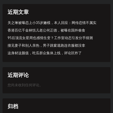
近期文章
关之琳被曝恋上小35岁嫩模，本人回应：网传恋情不属实
香港百亿千金林恬儿老公何正德，被曝在国外偷食
95后顶流女星周也感情生变？工作室动态引发分手猜测
撞见妻子和别人亲热，男子跳窗逃跑连衣服都没拿
这身材这颜值，吃瓜群众集体上线，评论区炸了
近期评论
您尚未收到任何评论。
归档