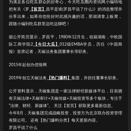
为满足各位吃瓜群众的好奇心，今天吃瓜圈内资讯网小编特地
把有关《罗
【首页】
昌平是谁(罗昌平说了什么)》的消息整理并
分享出来，如果你也恰好对此感兴趣的话，那就请拿上板凳，
跟随小编到吃瓜群里边吃边聊吧！
据公开简历显示，罗昌平，1980年12月生，祖籍湖南，中欧国
际工商学院2
【今日大瓜】
012级EMBA学员，历任《中国商
报》首席记者，天椒法务集团董事长等职务。
2015年起创办优恪网
2019年创立天椒法务
【热门爆料】
集团，并担任董事长职务。
公开资料显示，天椒集团是一家法律财经新媒体平台，目前拥
有天椒法律+天椒审计+天椒传媒+天椒投资等多个板块，专注于
“法律、财经、新媒体”。 关注【首页】获取更多最新信息。
今年8月，天椒集团完成战略投资，投资方为北京联办投资管理
有限公司。 还有【热门爆料分类】每天更新内容。
罗昌平说了什么