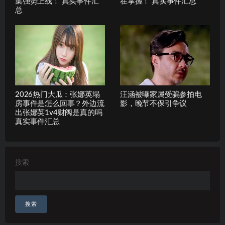
集强势上线！ 真实事件汇
在掌握！ 真实事件汇总
总
2026热门大瓜：张娜英塌
汪涵被曝家属受骗参拍电
房事件是怎么回事？外边流
影，晚节不保引争议
出张娜英1v4财阀是真的吗
真实事件汇总
搜索
搜索