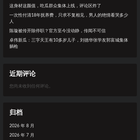
这身材这颜值，吃瓜群众集体上线，评论区炸了
一次性付清18年抚养费，只求不复相见，男人的绝情看哭多少
人
陈璇被传开除停职？官方至今没动静，传闻不可信
卓伟新瓜：三字天王有10多岁儿子，刘德华张学友郭富城集体
躺枪
近期评论
您尚未收到任何评论。
归档
2026 年 8 月
2026 年 7 月