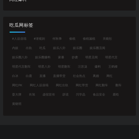
吃瓜网标签
#人设崩塌
#潜规则
何秋亊
偷税
偷税漏税
关晓彤
内娱
出轨
吃瓜
娱乐八卦
娱乐圈
娱乐圈丑闻
娱乐圈八卦
娱乐圈爆料
家暴
抄袭
明星丑闻
明星代言
明星代言翻车
明星八卦
明星翻车
汪苏泷
爆料
王鹤棣
白冰
白鹿
直播
直播带货
社会热点
离婚
网红
网红PK
网红人设崩塌
网红出轨
网红带货
网红翻车
翻车
耍大牌
肖旭
虚假宣传
辟谣
闫学晶
食品安全
鹿晗
黄晓明