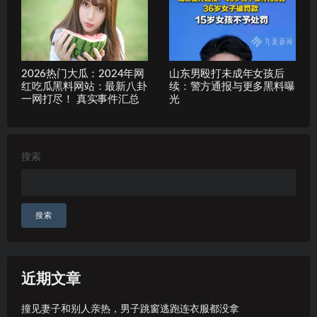
2026热门大瓜：2024年网
山东男殴打未成年女孩后
红吃瓜黑料网站：最新八卦
续：警方通报与更多黑料曝
一网打尽！ 真实事件汇总
光
搜索
搜索
近期文章
撞见妻子和别人亲热，男子跳窗逃跑连衣服都没拿