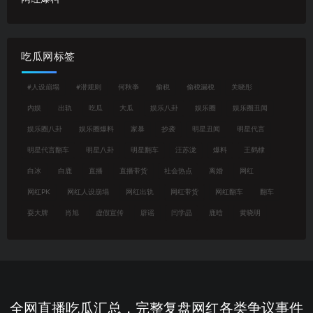
吃瓜网标签
#人设崩塌
#潜规则
何秋亊
偷税
偷税漏税
关晓彤
内娱
出轨
吃瓜
大瓜
娱乐八卦
娱乐圈
娱乐圈丑闻
娱乐圈八卦
娱乐圈爆料
家暴
抄袭
明星丑闻
明星代言
明星代言翻车
明星八卦
明星翻车
汪苏泷
爆料
王鹤棣
白冰
白鹿
直播
直播带货
社会热点
离婚
网红
网红PK
网红人设崩塌
网红出轨
网红带货
网红翻车
翻车
耍大牌
肖旭
虚假宣传
辟谣
闫学晶
鹿晗
黄晓明
全网直播吃瓜汇总，完整复盘网红各类争议事件