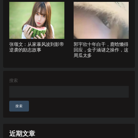
张颂文：从家暴风波到影帝
郭宇欣十年白干，鹿晗懒得
逆袭的励志故事
回应，金子涵谜之操作，这
周瓜太多
搜索
搜索
近期文章