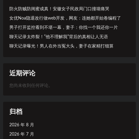
防火防贼防闺蜜成真！安徽女子民政局门口撞墙痛哭
女优Noa隐退改行做web开发，网友：连她都开始卷编程了
男子打开监控看到不堪一幕，妻子：你找一个我还你一片
聊天记录太炸裂！”他不理解我”背后的真相让人无语
聊天记录曝光！男人在外当冤大头，妻子在家精打细算
近期评论
您尚未收到任何评论。
归档
2026 年 8 月
2026 年 7 月