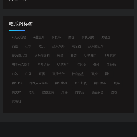
吃瓜网标签
#人设崩塌
#潜规则
何秋亊
偷税
偷税漏税
关晓彤
内娱
出轨
吃瓜
娱乐八卦
娱乐圈
娱乐圈丑闻
娱乐圈八卦
娱乐圈爆料
家暴
抄袭
明星丑闻
明星代言
明星代言翻车
明星八卦
明星翻车
汪苏泷
爆料
王鹤棣
白冰
白鹿
直播
直播带货
社会热点
离婚
网红
网红PK
网红人设崩塌
网红出轨
网红带货
网红翻车
翻车
耍大牌
肖旭
虚假宣传
辟谣
闫学晶
食品安全
鹿晗
黄晓明