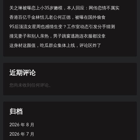
关之琳被曝恋上小35岁嫩模，本人回应：网传恋情不属实
香港百亿千金林恬儿老公何正德，被曝在国外偷食
95后顶流女星周也感情生变？工作室动态引发分手猜测
撞见妻子和别人亲热，男子跳窗逃跑连衣服都没拿
这身材这颜值，吃瓜群众集体上线，评论区炸了
近期评论
您尚未收到任何评论。
归档
2026 年 8 月
2026 年 7 月