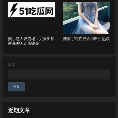
樊小慧人设崩塌：丈夫出轨
陈俊宇前任控诉出轨引热议
家暴聊天记录曝光
搜索
搜索
近期文章