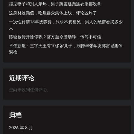
撞见妻子和别人亲热，男子跳窗逃跑连衣服都没拿
这身材这颜值，吃瓜群众集体上线，评论区炸了
一次性付清18年抚养费，只求不复相见，男人的绝情看哭多少
人
陈璇被传开除停职？官方至今没动静，传闻不可信
卓伟新瓜：三字天王有10多岁儿子，刘德华张学友郭富城集体
躺枪
近期评论
您尚未收到任何评论。
归档
2026 年 8 月