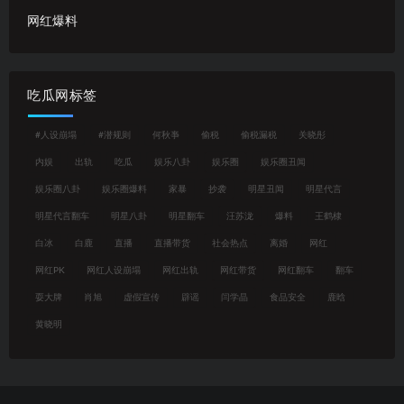
网红爆料
吃瓜网标签
#人设崩塌
#潜规则
何秋亊
偷税
偷税漏税
关晓彤
内娱
出轨
吃瓜
娱乐八卦
娱乐圈
娱乐圈丑闻
娱乐圈八卦
娱乐圈爆料
家暴
抄袭
明星丑闻
明星代言
明星代言翻车
明星八卦
明星翻车
汪苏泷
爆料
王鹤棣
白冰
白鹿
直播
直播带货
社会热点
离婚
网红
网红PK
网红人设崩塌
网红出轨
网红带货
网红翻车
翻车
耍大牌
肖旭
虚假宣传
辟谣
闫学晶
食品安全
鹿晗
黄晓明