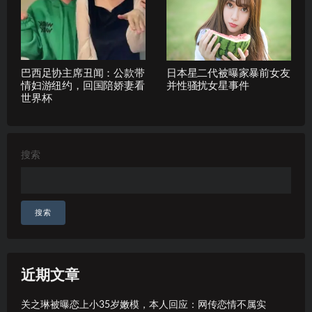
巴西足协主席丑闻：公款带
日本星二代被曝家暴前女友
情妇游纽约，回国陪娇妻看
并性骚扰女星事件
世界杯
搜索
搜索
近期文章
关之琳被曝恋上小35岁嫩模，本人回应：网传恋情不属实