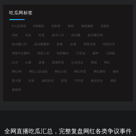
吃瓜网标签
#人设崩塌
#潜规则
何秋亊
偷税
偷税漏税
关晓彤
内娱
出轨
吃瓜
娱乐八卦
娱乐圈
娱乐圈丑闻
娱乐圈八卦
娱乐圈爆料
家暴
抄袭
明星丑闻
明星代言
明星代言翻车
明星八卦
明星翻车
汪苏泷
爆料
王鹤棣
白冰
白鹿
直播
直播带货
社会热点
离婚
网红
网红PK
网红人设崩塌
网红出轨
网红带货
网红翻车
翻车
耍大牌
肖旭
虚假宣传
辟谣
闫学晶
食品安全
鹿晗
黄晓明
全网直播吃瓜汇总，完整复盘网红各类争议事件