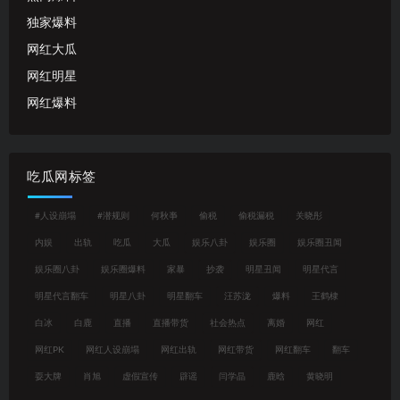
独家爆料
网红大瓜
网红明星
网红爆料
吃瓜网标签
#人设崩塌
#潜规则
何秋亊
偷税
偷税漏税
关晓彤
内娱
出轨
吃瓜
大瓜
娱乐八卦
娱乐圈
娱乐圈丑闻
娱乐圈八卦
娱乐圈爆料
家暴
抄袭
明星丑闻
明星代言
明星代言翻车
明星八卦
明星翻车
汪苏泷
爆料
王鹤棣
白冰
白鹿
直播
直播带货
社会热点
离婚
网红
网红PK
网红人设崩塌
网红出轨
网红带货
网红翻车
翻车
耍大牌
肖旭
虚假宣传
辟谣
闫学晶
鹿晗
黄晓明