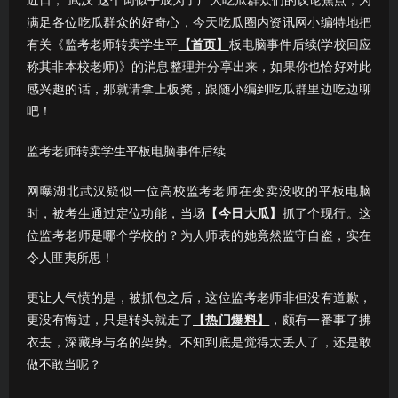
近日，“武汉”这个词似乎成为了广大吃瓜群众们的议论焦点；为
满足各位吃瓜群众的好奇心，今天吃瓜圈内资讯网小编特地把
有关《监考老师转卖学生平
【首页】
板电脑事件后续(学校回应
称其非本校老师)》的消息整理并分享出来，如果你也恰好对此
感兴趣的话，那就请拿上板凳，跟随小编到吃瓜群里边吃边聊
吧！
监考老师转卖学生平板电脑事件后续
网曝湖北武汉疑似一位高校监考老师在变卖没收的平板电脑
时，被考生通过定位功能，当场
【今日大瓜】
抓了个现行。这
位监考老师是哪个学校的？为人师表的她竟然监守自盗，实在
令人匪夷所思！
更让人气愤的是，被抓包之后，这位监考老师非但没有道歉，
更没有悔过，只是转头就走了
【热门爆料】
，颇有一番事了拂
衣去，深藏身与名的架势。不知到底是觉得太丢人了，还是敢
做不敢当呢？