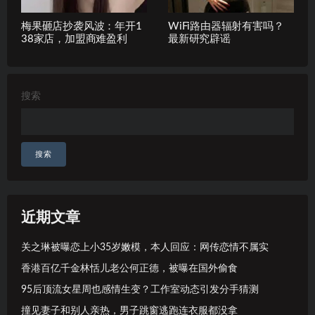
梅果砸店抄袭风波：年开1
WiFi路由器辐射有害吗？
38家店，加盟商难盈利
最新研究辟谣
搜索
搜索
近期文章
关之琳被曝恋上小35岁嫩模，本人回应：网传恋情不属实
香港百亿千金林恬儿老公何正德，被曝在国外偷食
95后顶流女星周也感情生变？工作室动态引发分手猜测
撞见妻子和别人亲热，男子跳窗逃跑连衣服都没拿