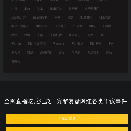
内娱
出轨
吃瓜
娱乐八卦
娱乐圈
娱乐圈丑闻
娱乐圈八卦
娱乐圈爆料
家暴
抄袭
明星丑闻
明星代言
明星代言翻车
明星八卦
明星翻车
汪苏泷
爆料
王鹤棣
白冰
白鹿
直播
直播带货
社会热点
离婚
网红
网红PK
网红人设崩塌
网红出轨
网红带货
网红翻车
翻车
耍大牌
肖旭
虚假宣传
辟谣
闫学晶
食品安全
鹿晗
黄晓明
全网直播吃瓜汇总，完整复盘网红各类争议事件
主播新鲜瓜