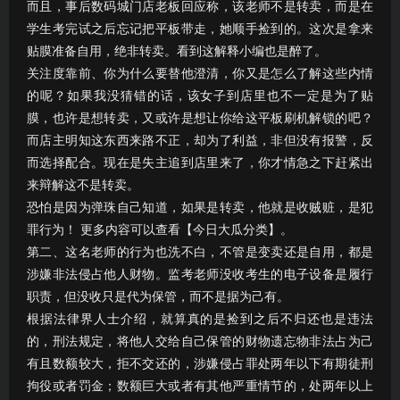
而且，事后数码城门店老板回应称，该老师不是转卖，而是在
学生考完试之后忘记把平板带走，她顺手捡到的。这次是拿来
贴膜准备自用，绝非转卖。看到这解释小编也是醉了。
关注度靠前、你为什么要替他澄清，你又是怎么了解这些内情
的呢？如果我没猜错的话，该女子到店里也不一定是为了贴
膜，也许是想转卖，又或许是想让你给这平板刷机解锁的吧？
而店主明知这东西来路不正，却为了利益，非但没有报警，反
而选择配合。现在是失主追到店里来了，你才情急之下赶紧出
来辩解这不是转卖。
恐怕是因为弹珠自己知道，如果是转卖，他就是收贼赃，是犯
罪行为！ 更多内容可以查看【今日大瓜分类】。
第二、这名老师的行为也洗不白，不管是变卖还是自用，都是
涉嫌非法侵占他人财物。监考老师没收考生的电子设备是履行
职责，但没收只是代为保管，而不是据为己有。
根据法律界人士介绍，就算真的是捡到之后不归还也是违法
的，刑法规定，将他人交给自己保管的财物遗忘物非法占为己
有且数额较大，拒不交还的，涉嫌侵占罪处两年以下有期徒刑
拘役或者罚金；数额巨大或者有其他严重情节的，处两年以上