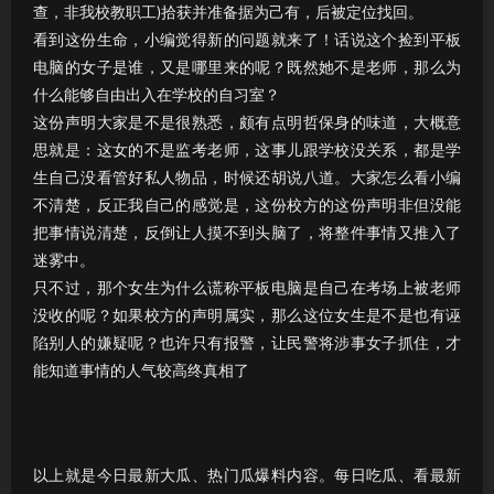
查，非我校教职工)拾获并准备据为己有，后被定位找回。
看到这份生命，小编觉得新的问题就来了！话说这个捡到平板
电脑的女子是谁，又是哪里来的呢？既然她不是老师，那么为
什么能够自由出入在学校的自习室？
这份声明大家是不是很熟悉，颇有点明哲保身的味道，大概意
思就是：这女的不是监考老师，这事儿跟学校没关系，都是学
生自己没看管好私人物品，时候还胡说八道。大家怎么看小编
不清楚，反正我自己的感觉是，这份校方的这份声明非但没能
把事情说清楚，反倒让人摸不到头脑了，将整件事情又推入了
迷雾中。
只不过，那个女生为什么谎称平板电脑是自己在考场上被老师
没收的呢？如果校方的声明属实，那么这位女生是不是也有诬
陷别人的嫌疑呢？也许只有报警，让民警将涉事女子抓住，才
能知道事情的人气较高终真相了
以上就是今日最新大瓜、热门瓜爆料内容。每日吃瓜、看最新