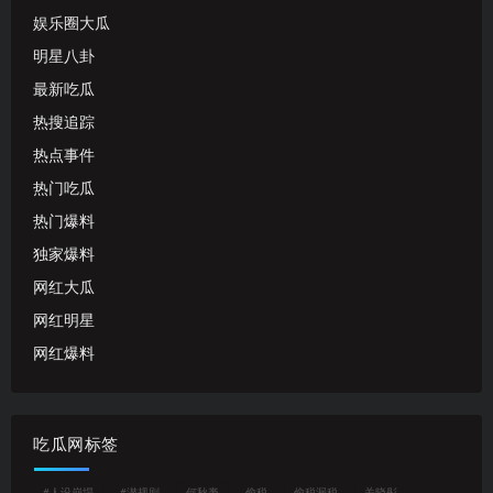
娱乐圈大瓜
明星八卦
最新吃瓜
热搜追踪
热点事件
热门吃瓜
热门爆料
独家爆料
网红大瓜
网红明星
网红爆料
吃瓜网标签
#人设崩塌
#潜规则
何秋亊
偷税
偷税漏税
关晓彤