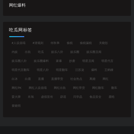
网红爆料
吃瓜网标签
#人设崩塌
#潜规则
何秋亊
偷税
偷税漏税
关晓彤
内娱
出轨
吃瓜
娱乐八卦
娱乐圈
娱乐圈丑闻
娱乐圈八卦
娱乐圈爆料
家暴
抄袭
明星丑闻
明星代言
明星代言翻车
明星八卦
明星翻车
汪苏泷
爆料
王鹤棣
白冰
白鹿
直播
直播带货
社会热点
离婚
网红
网红PK
网红人设崩塌
网红出轨
网红带货
网红翻车
翻车
耍大牌
肖旭
虚假宣传
辟谣
闫学晶
食品安全
鹿晗
黄晓明