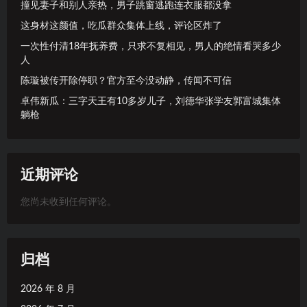
撞见妻子和别人亲热，男子跳窗逃跑连衣服都没拿
这身材这颜值，吃瓜群众集体上线，评论区炸了
一次性付清18年抚养费，只求不复相见，男人的绝情看哭多少
人
陈璇被传开除停职？官方至今没动静，传闻不可信
卓伟新瓜：三字天王有10多岁儿子，刘德华张学友郭富城集体
躺枪
近期评论
您尚未收到任何评论。
归档
2026 年 8 月