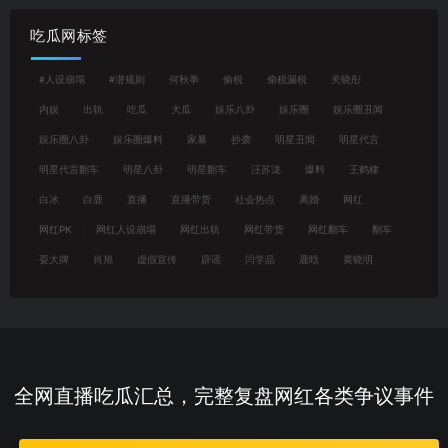
吃瓜网标签
#人设崩塌
#潜规则
何秋亊
偷税
偷税漏税
关晓彤
内娱
出轨
吃瓜
大瓜
娱乐八卦
娱乐圈
娱乐圈丑闻
娱乐圈八卦
娱乐圈爆料
家暴
抄袭
明星丑闻
明星代言
明星代言翻车
明星八卦
明星翻车
汪苏泷
爆料
王鹤棣
白冰
白鹿
直播
直播带货
社会热点
离婚
网红
网红PK
网红人设崩塌
网红出轨
网红带货
网红翻车
翻车
耍大牌
肖旭
虚假宣传
辟谣
闫学晶
鹿晗
黄晓明
全网直播吃瓜汇总，完整复盘网红各类争议事件