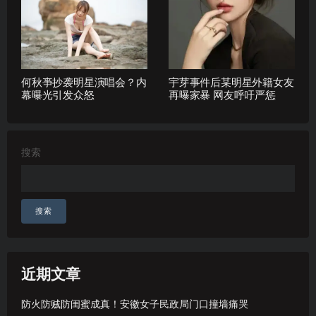
何秋亊抄袭明星演唱会？内
宇芽事件后某明星外籍女友
幕曝光引发众怒
再曝家暴 网友呼吁严惩
搜索
搜索
近期文章
防火防贼防闺蜜成真！安徽女子民政局门口撞墙痛哭