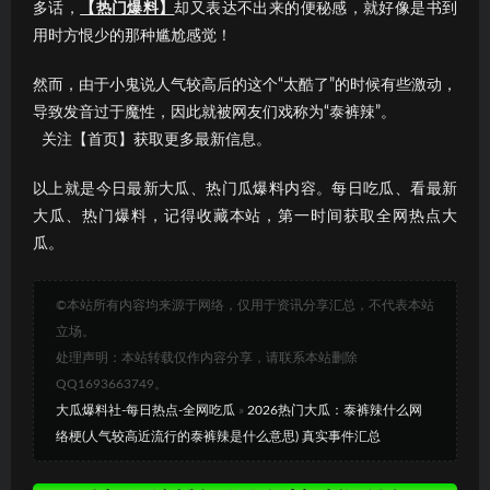
多话，
【热门爆料】
却又表达不出来的便秘感，就好像是书到
用时方恨少的那种尴尬感觉！
然而，由于小鬼说人气较高后的这个“太酷了”的时候有些激动，
导致发音过于魔性，因此就被网友们戏称为“泰裤辣”。
关注【首页】获取更多最新信息。
以上就是今日最新大瓜、热门瓜爆料内容。每日吃瓜、看最新
大瓜、热门爆料，记得收藏本站，第一时间获取全网热点大
瓜。
©本站所有内容均来源于网络，仅用于资讯分享汇总，不代表本站
立场。
处理声明：本站转载仅作内容分享，请联系本站删除
QQ1693663749。
大瓜爆料社-每日热点-全网吃瓜
»
2026热门大瓜：泰裤辣什么网
络梗(人气较高近流行的泰裤辣是什么意思) 真实事件汇总