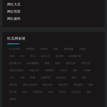
网红大瓜
网红明星
网红爆料
吃瓜网标签
#人设崩塌
#潜规则
何秋亊
偷税
偷税漏税
关晓彤
内娱
出轨
吃瓜
娱乐八卦
娱乐圈
娱乐圈丑闻
娱乐圈八卦
娱乐圈爆料
家暴
抄袭
明星丑闻
明星代言
明星代言翻车
明星八卦
明星翻车
汪苏泷
爆料
王鹤棣
白冰
白鹿
直播
直播带货
社会热点
离婚
网红
网红PK
网红人设崩塌
网红出轨
网红带货
网红翻车
翻车
耍大牌
肖旭
虚假宣传
辟谣
闫学晶
食品安全
鹿晗
黄晓明