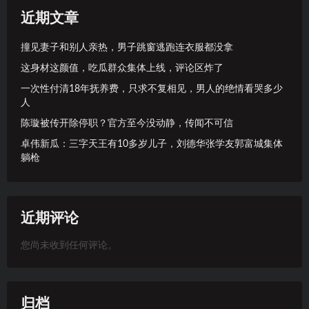
近期文章
撞见妻子和别人亲热，男子跳窗逃跑连衣服都没拿
这身材这颜值，吃瓜群众集体上线，评论区炸了
一次性付清18年抚养费，只求不复相见，男人的绝情看哭多少
人
陈璇被传开除停职？官方至今没动静，传闻不可信
卓伟新瓜：三字天王有10多岁儿子，刘德华张学友郭富城集体
躺枪
近期评论
您尚未收到任何评论。
归档