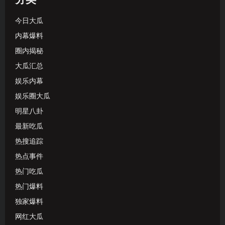
今日大瓜
内幕爆料
圈内揭秘
大瓜汇总
娱乐内幕
娱乐圈大瓜
明星八卦
最新吃瓜
热搜追踪
热点事件
热门吃瓜
热门爆料
独家爆料
网红大瓜