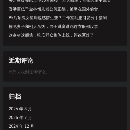
关之琳被曝恋上小35岁嫩模，本人回应：网传恋情不属实
香港百亿千金林恬儿老公何正德，被曝在国外偷食
95后顶流女星周也感情生变？工作室动态引发分手猜测
撞见妻子和别人亲热，男子跳窗逃跑连衣服都没拿
这身材这颜值，吃瓜群众集体上线，评论区炸了
近期评论
您尚未收到任何评论。
归档
2026 年 8 月
2026 年 7 月
2024 年 12 月