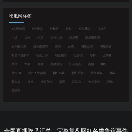
吃瓜网标签
#人设崩塌
#潜规则
何秋亊
偷税
偷税漏税
关晓彤
内娱
出轨
吃瓜
娱乐八卦
娱乐圈
娱乐圈丑闻
娱乐圈八卦
娱乐圈爆料
家暴
抄袭
明星丑闻
明星代言
明星代言翻车
明星八卦
明星翻车
汪苏泷
爆料
王鹤棣
白冰
白鹿
直播
直播带货
社会热点
离婚
网红
网红PK
网红人设崩塌
网红出轨
网红带货
网红翻车
翻车
耍大牌
肖旭
虚假宣传
辟谣
闫学晶
食品安全
鹿晗
黄晓明
全网直播吃瓜汇总，完整复盘网红各类争议事件