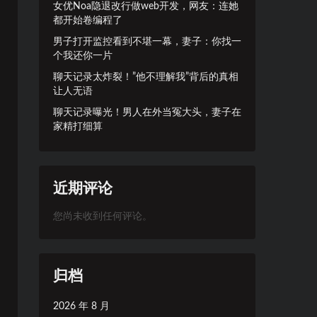
女优Noa隐退改行做web开发，网友：连她
都开始卷编程了
男子打开监控看到不堪一幕，妻子：你找一
个我还你一片
聊天记录太炸裂！”他不理解我”背后的真相
让人无语
聊天记录曝光！男人在外当冤大头，妻子在
家精打细算
近期评论
您尚未收到任何评论。
归档
2026 年 8 月