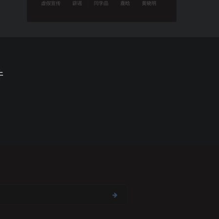
虚假宣传
辟谣
闫学晶
鹿晗
黄晓明
件