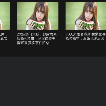
瓜网：
2026热门大瓜：赵露思素
90天未婚妻赛斯·拉蒙家暴
 真实
颜亮相超市，马尾造型美
指控撤销，离婚风波后续
得耀眼 真实事件汇总