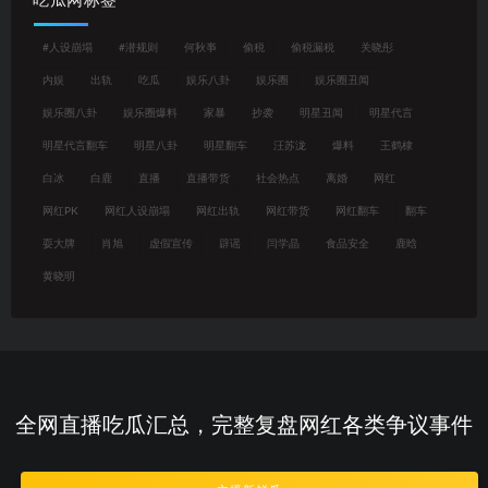
吃瓜网标签
#人设崩塌
#潜规则
何秋亊
偷税
偷税漏税
关晓彤
内娱
出轨
吃瓜
娱乐八卦
娱乐圈
娱乐圈丑闻
娱乐圈八卦
娱乐圈爆料
家暴
抄袭
明星丑闻
明星代言
明星代言翻车
明星八卦
明星翻车
汪苏泷
爆料
王鹤棣
白冰
白鹿
直播
直播带货
社会热点
离婚
网红
网红PK
网红人设崩塌
网红出轨
网红带货
网红翻车
翻车
耍大牌
肖旭
虚假宣传
辟谣
闫学晶
食品安全
鹿晗
黄晓明
全网直播吃瓜汇总，完整复盘网红各类争议事件