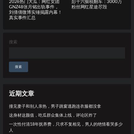
2026热门大瓜：网红女团
彭十六偷税翻车：3000万
GNZ48张月铭出轨事件，
粉丝网红星途尽毁
刘倩倩微博实锤揭露内幕！
真实事件汇总
搜索
搜索
近期文章
撞见妻子和别人亲热，男子跳窗逃跑连衣服都没拿
这身材这颜值，吃瓜群众集体上线，评论区炸了
一次性付清18年抚养费，只求不复相见，男人的绝情看哭多少
人