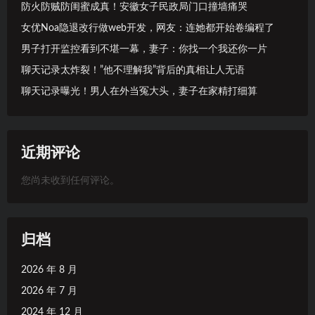
防火防贼防闺蜜成真！安徽女子民政局门口撞墙痛哭
女优Noa隐退改行做web开发，网友：连她都开始卷编程了
男子打开监控看到不堪一幕，妻子：你找一个我还你一片
聊天记录太炸裂！”他不理解我”背后的真相让人无语
聊天记录曝光！男人在外当冤大头，妻子在家精打细算
近期评论
您尚未收到任何评论。
归档
2026 年 8 月
2026 年 7 月
2024 年 12 月