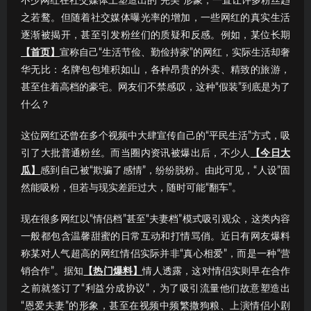
不少网红在社交媒体上塑造出的“完美”形象，一直让许多粉丝趋
之若鹜。但随着社交媒体曝光率的增加，一些网红的真实生活
逐渐被揭开，甚至引发粉丝们的质疑和反感。例如，某位长期
【首页】
宣称自己“生活节俭、勤俭持家”的网红，实际生活却奢
华无比：名牌包包堆积如山，各种昂贵的外卖、精致的旅游，
甚至住着高档的豪宅。网友们不禁感叹，这种“假装”到底是为了
什么？
这位网红还曾在多个视频中大肆宣传自己的“平民生活”方式，吸
引了大批普通粉丝。而当圈内资讯被爆出后，不少人
【今日大
瓜】
感到自己被“欺骗了感情”，纷纷脱粉。由此可见，“人设”固
然能吸粉，但若与现实差距过大，随时可能“翻车”。
现在很多网红以“情侣档”甚至“夫妻档”模式吸引观众，这类内容
一般都包含温馨甜蜜的日常互动和打情骂俏。近日有网友爆料
称某对人气超高的网红情侣实际并非“真心相爱”，而是一种“营
销合作”。据知
【热门爆料】
情人透露，这对情侣实则早在合作
之前就签订了“利益分成协议”，为了吸引流量他们故意塑造出
“恩爱夫妻”的形象，甚至在视频中频繁撒狗粮、上演情侣小剧