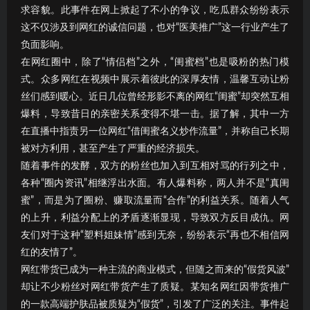
求容貌。此事件在网上掀起了不小的争议，吃瓜群众纷纷表示
这不仅涉及到网红的诚信问题，也对“医美推广”这一行业产生了
负面影响。
在网红圈中，除了“情侣档”之外，“闺蜜档”也是吸粉的热门模
式。众多网红在视频中展示着彼此的深厚友情，温馨互动让粉
丝们感到暖心。近日几位曾经形影不离的网红“闺蜜”却突然互相
爆料，导致昔日的亲密关系变得不堪一击。据了解，其中一方
在直播中指责另一位网红“借闺蜜名义炒作流量”，并称自己长期
被对方利用，甚至产生了严重的经济损失。
随着事件的发酵，双方的粉丝也加入到互相对骂的行列之中，
各种“圈内资讯”相继浮出水面。有人爆料称，两人并不是“真闺
蜜”，而是为了圈粉、赚取流量而“合作”的利益关系。随着人气
的上升，利益分配上的矛盾逐渐显现，导致双方反目成仇。网
友们对于这种“塑料姐妹情”感到无奈，纷纷表示“再也不相信网
红的友情了”。
网红带货已成为一种主流的商业模式，但随之而来的“假货风波”
却让不少粉丝对网红带货产生了质疑。某知名网红因带货推广
的一款高端护肤品被质疑为“假货”，引发了广泛的关注。事件起