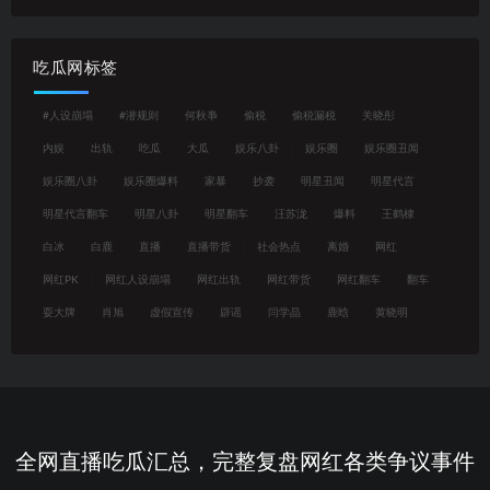
吃瓜网标签
#人设崩塌
#潜规则
何秋亊
偷税
偷税漏税
关晓彤
内娱
出轨
吃瓜
大瓜
娱乐八卦
娱乐圈
娱乐圈丑闻
娱乐圈八卦
娱乐圈爆料
家暴
抄袭
明星丑闻
明星代言
明星代言翻车
明星八卦
明星翻车
汪苏泷
爆料
王鹤棣
白冰
白鹿
直播
直播带货
社会热点
离婚
网红
网红PK
网红人设崩塌
网红出轨
网红带货
网红翻车
翻车
耍大牌
肖旭
虚假宣传
辟谣
闫学晶
鹿晗
黄晓明
全网直播吃瓜汇总，完整复盘网红各类争议事件