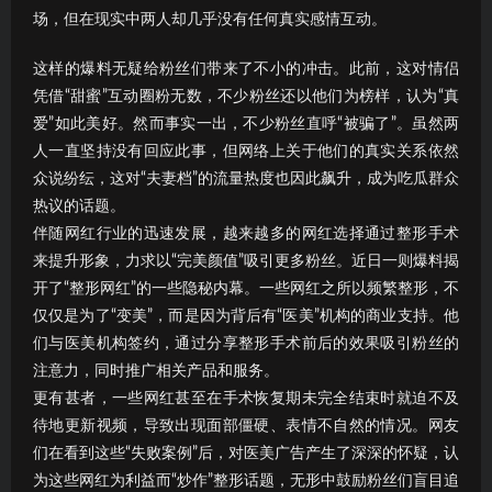
场，但在现实中两人却几乎没有任何真实感情互动。
这样的爆料无疑给粉丝们带来了不小的冲击。此前，这对情侣
凭借“甜蜜”互动圈粉无数，不少粉丝还以他们为榜样，认为“真
爱”如此美好。然而事实一出，不少粉丝直呼“被骗了”。虽然两
人一直坚持没有回应此事，但网络上关于他们的真实关系依然
众说纷纭，这对“夫妻档”的流量热度也因此飙升，成为吃瓜群众
热议的话题。
伴随网红行业的迅速发展，越来越多的网红选择通过整形手术
来提升形象，力求以“完美颜值”吸引更多粉丝。近日一则爆料揭
开了“整形网红”的一些隐秘内幕。一些网红之所以频繁整形，不
仅仅是为了“变美”，而是因为背后有“医美”机构的商业支持。他
们与医美机构签约，通过分享整形手术前后的效果吸引粉丝的
注意力，同时推广相关产品和服务。
更有甚者，一些网红甚至在手术恢复期未完全结束时就迫不及
待地更新视频，导致出现面部僵硬、表情不自然的情况。网友
们在看到这些“失败案例”后，对医美广告产生了深深的怀疑，认
为这些网红为利益而“炒作”整形话题，无形中鼓励粉丝们盲目追