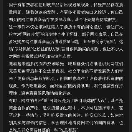
因于有消费者在使用该产品后出现过敏现象，怀疑产品存在质
量问题。随着舆论的发酵，有更多消费者站出来控诉，称自己
购买的网红推荐商品存在质量瑕疵，甚至怀疑是高仿或假货。
这一事件不仅让该网红陷入了前所未有的舆论危机，也让广大
粉丝对“网红带货”的真实性产生了怀疑。部分网友表示，自己在
多次购买网红推荐商品后遭遇质量问题，甚至被商家“拉黑”。这
场“假货风波”让粉丝们认识到盲目跟风购买的风险，也让不少人
对网红带货模式持更加审慎的态度。
随着越来越多的圈内资讯曝光，吃瓜群众们逐渐意识到网红们
完美形象背后并不全然是真实。社交平台的不断发展为人们带
来了更多信息获取的机会，但同时也滋生了许多炒作和造假的
现象。作为吃瓜群众，面对这些“圈内资讯”时，我们也需要保持
理性，避免盲目跟风和情绪化评论。
有时，网红的各种“瓜”可能只是为了吸引眼球的“人设”，甚至是
商业合作的产物。追求流量的过程中，不少网红选择夸大、甚
至虚构一些情节，吸引吃瓜群众的关注。吃瓜归吃瓜，如何辨
别真实与虚假的信息，学会理性地看待网红们的圈内资讯，也
是吃瓜群众需要修炼的一种“吃瓜智慧”。