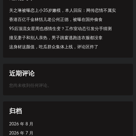
关之琳被曝恋上小35岁嫩模，本人回应：网传恋情不属实
香港百亿千金林恬儿老公何正德，被曝在国外偷食
95后顶流女星周也感情生变？工作室动态引发分手猜测
撞见妻子和别人亲热，男子跳窗逃跑连衣服都没拿
这身材这颜值，吃瓜群众集体上线，评论区炸了
近期评论
您尚未收到任何评论。
归档
2026 年 8 月
2026 年 7 月