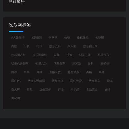
网红爆料
吃瓜网标签
#人设崩塌
#潜规则
何秋亊
偷税
偷税漏税
关晓彤
内娱
出轨
吃瓜
娱乐八卦
娱乐圈
娱乐圈丑闻
娱乐圈八卦
娱乐圈爆料
家暴
抄袭
明星丑闻
明星代言
明星代言翻车
明星八卦
明星翻车
汪苏泷
爆料
王鹤棣
白冰
白鹿
直播
直播带货
社会热点
离婚
网红
网红PK
网红人设崩塌
网红出轨
网红带货
网红翻车
翻车
耍大牌
肖旭
虚假宣传
辟谣
闫学晶
食品安全
鹿晗
黄晓明