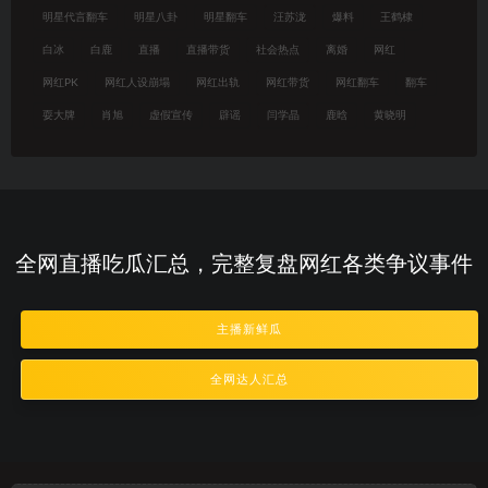
明星代言翻车
明星八卦
明星翻车
汪苏泷
爆料
王鹤棣
白冰
白鹿
直播
直播带货
社会热点
离婚
网红
网红PK
网红人设崩塌
网红出轨
网红带货
网红翻车
翻车
耍大牌
肖旭
虚假宣传
辟谣
闫学晶
鹿晗
黄晓明
全网直播吃瓜汇总，完整复盘网红各类争议事件
主播新鲜瓜
全网达人汇总