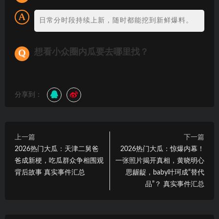
日常分时段持续上新，随时都能挖到新鲜爆料。
想看小众圈内瓜要去哪里找？
分享到：
上一篇
下一篇
2026热门大瓜：天津二舅爸
2026热门大瓜：惊爆内幕！
爸成新梗，吃瓜群众争相围观
一张照片揭开真相，黄晓明心
背后故事 真实事件汇总
思龌龊，baby叶珂成“替代
品”？ 真实事件汇总