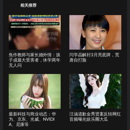
相关推荐
焦作教师与家长婚外情：孩
闫学晶解封3月亮底牌，荒
子成最大受害者，休学两年
唐自打脸
无人问
最新科技与商业动态：华
汪涵道歉金秀贤案反转网红
为、京东、光威、NVIDI
音频曝光娱乐圈大瓜
A、尼康等