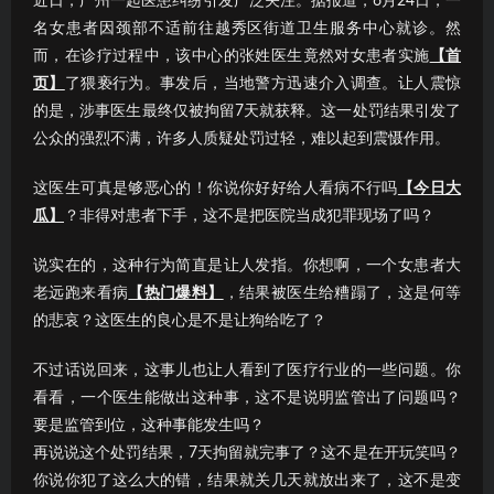
近日，广州一起医患纠纷引发广泛关注。据报道，6月24日，一
名女患者因颈部不适前往越秀区街道卫生服务中心就诊。然
而，在诊疗过程中，该中心的张姓医生竟然对女患者实施
【首
页】
了猥亵行为。事发后，当地警方迅速介入调查。让人震惊
的是，涉事医生最终仅被拘留7天就获释。这一处罚结果引发了
公众的强烈不满，许多人质疑处罚过轻，难以起到震慑作用。
这医生可真是够恶心的！你说你好好给人看病不行吗
【今日大
瓜】
？非得对患者下手，这不是把医院当成犯罪现场了吗？
说实在的，这种行为简直是让人发指。你想啊，一个女患者大
老远跑来看病
【热门爆料】
，结果被医生给糟蹋了，这是何等
的悲哀？这医生的良心是不是让狗给吃了？
不过话说回来，这事儿也让人看到了医疗行业的一些问题。你
看看，一个医生能做出这种事，这不是说明监管出了问题吗？
要是监管到位，这种事能发生吗？
再说说这个处罚结果，7天拘留就完事了？这不是在开玩笑吗？
你说你犯了这么大的错，结果就关几天就放出来了，这不是变