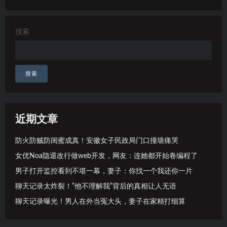
搜索
搜索
近期文章
防火防贼防闺蜜成真！安徽女子民政局门口撞墙痛哭
女优Noa隐退改行做web开发，网友：连她都开始卷编程了
男子打开监控看到不堪一幕，妻子：你找一个我还你一片
聊天记录太炸裂！”他不理解我”背后的真相让人无语
聊天记录曝光！男人在外当冤大头，妻子在家精打细算