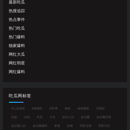
最新吃瓜
热搜追踪
热点事件
热门吃瓜
热门爆料
独家爆料
网红大瓜
网红明星
网红爆料
吃瓜网标签
#人设崩塌
#潜规则
何秋亊
偷税
偷税漏税
关晓彤
内娱
出轨
吃瓜
大瓜
娱乐八卦
娱乐圈
娱乐圈丑闻
娱乐圈八卦
娱乐圈爆料
家暴
抄袭
明星丑闻
明星代言