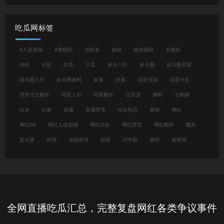
吃瓜网标签
#人设崩塌
#潜规则
何秋亊
偷税
偷税漏税
关晓彤
内娱
出轨
吃瓜
大瓜
娱乐八卦
娱乐圈
娱乐圈丑闻
娱乐圈八卦
娱乐圈爆料
家暴
抄袭
明星丑闻
明星代言
明星代言翻车
明星八卦
明星翻车
汪苏泷
爆料
王鹤棣
白冰
白鹿
直播
直播带货
社会热点
离婚
网红
网红PK
网红人设崩塌
网红出轨
网红带货
网红翻车
翻车
耍大牌
肖旭
虚假宣传
辟谣
闫学晶
鹿晗
黄晓明
全网直播吃瓜汇总，完整复盘网红各类争议事件