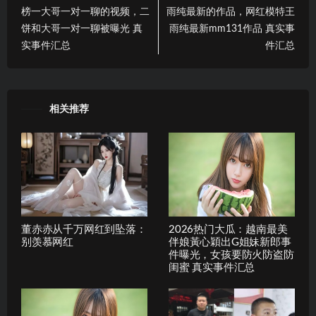
榜一大哥一对一聊的视频，二
雨纯最新的作品，网红模特王
饼和大哥一对一聊被曝光 真
雨纯最新mm131作品 真实事
实事件汇总
件汇总
相关推荐
董赤赤从千万网红到坠落：
2026热门大瓜：越南最美
别羡慕网红
伴娘黃心穎出G姐妹新郎事
件曝光，女孩要防火防盗防
闺蜜 真实事件汇总