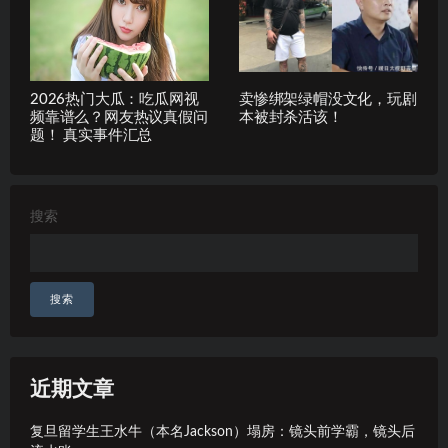
2026热门大瓜：吃瓜网视
卖惨绑架绿帽没文化，玩剧
频靠谱么？网友热议真假问
本被封杀活该！
题！ 真实事件汇总
搜索
搜索
近期文章
复旦留学生王水牛（本名Jackson）塌房：镜头前学霸，镜头后