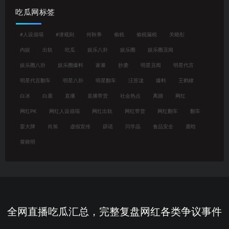
吃瓜网标签
#人设崩塌
#潜规则
何秋亊
偷税
偷税漏税
关晓彤
内娱
出轨
吃瓜
娱乐八卦
娱乐圈
娱乐圈丑闻
娱乐圈八卦
娱乐圈爆料
家暴
抄袭
明星丑闻
明星代言
明星代言翻车
明星八卦
明星翻车
汪苏泷
爆料
王鹤棣
白冰
白鹿
直播
直播带货
社会热点
离婚
网红
网红PK
网红人设崩塌
网红出轨
网红带货
网红翻车
翻车
耍大牌
肖旭
虚假宣传
辟谣
闫学晶
食品安全
鹿晗
黄晓明
全网直播吃瓜汇总，完整复盘网红各类争议事件