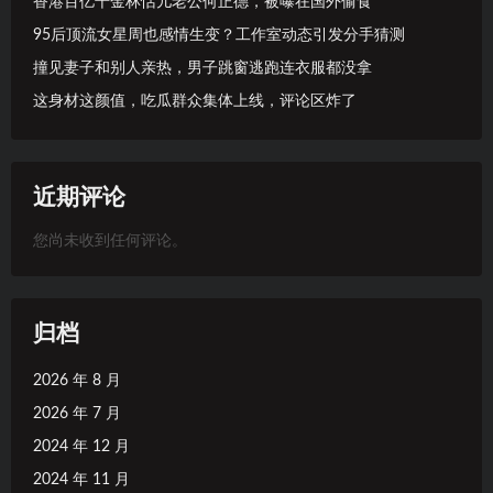
香港百亿千金林恬儿老公何正德，被曝在国外偷食
95后顶流女星周也感情生变？工作室动态引发分手猜测
撞见妻子和别人亲热，男子跳窗逃跑连衣服都没拿
这身材这颜值，吃瓜群众集体上线，评论区炸了
近期评论
您尚未收到任何评论。
归档
2026 年 8 月
2026 年 7 月
2024 年 12 月
2024 年 11 月