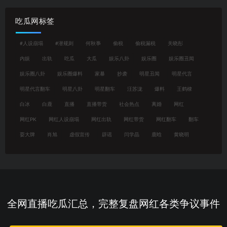
吃瓜网标签
#人设崩塌
#潜规则
何秋亊
偷税
偷税漏税
关晓彤
内娱
出轨
吃瓜
大瓜
娱乐八卦
娱乐圈
娱乐圈丑闻
娱乐圈八卦
娱乐圈爆料
家暴
抄袭
明星丑闻
明星代言
明星代言翻车
明星八卦
明星翻车
汪苏泷
爆料
王鹤棣
白冰
白鹿
直播
直播带货
社会热点
离婚
网红
网红PK
网红人设崩塌
网红出轨
网红带货
网红翻车
翻车
耍大牌
肖旭
虚假宣传
辟谣
闫学晶
鹿晗
黄晓明
全网直播吃瓜汇总，完整复盘网红各类争议事件