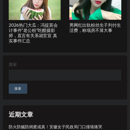
2026热门大瓜：冯提莫会
男网红出轨粉丝生子判付生
计事件“老公粉”吃醋摄影
活费，称塌房不算大事
师，直言有关系就官宣 真
实事件汇总
搜索
搜索
近期文章
防火防贼防闺蜜成真！安徽女子民政局门口撞墙痛哭