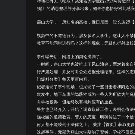
特地把有关《吃瓜！某知名大学流出29分网传造型
【
频)》的消息整理并分享出来，如果你也恰好对此感
燕山大学，一所知名的高校，近日却因一段长达29
【
视频中的不道德行为，涉及多名大学生。这让人不禁
教育不能同时进行吗？这样的现象，无疑也折射出校
事件曝光后，网络上的舆论沸腾了。
一时间，燕山大学也被推上了风口浪尖，面对着来自
行严肃处理，并及时向公众通报处理结果。这样的态
门爆料分类】每天更新内容。
记者走访了事件现场，也采访了一些目击者和附近的
次发生。地下车库的隐蔽性成为一些人为所欲为的庇
向学校投诉，但始终没有得到应有的重视。
警方也已经介入，开始了调查取证工作，表明会依法
强校园的道德教育。警方的态度，明确传达了一个信
何人都不能凌驾于法律之上。 关注【首页】获取更
这起事件，无疑为燕山大学敲响了警钟。学校不仅仅