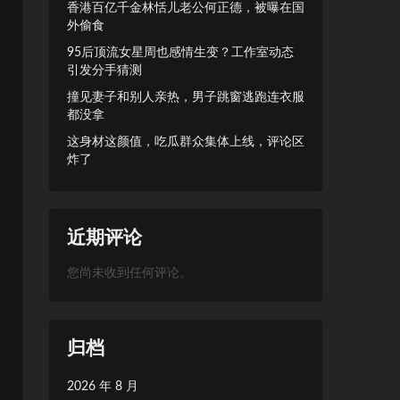
香港百亿千金林恬儿老公何正德，被曝在国
外偷食
95后顶流女星周也感情生变？工作室动态
引发分手猜测
撞见妻子和别人亲热，男子跳窗逃跑连衣服
都没拿
这身材这颜值，吃瓜群众集体上线，评论区
炸了
近期评论
您尚未收到任何评论。
归档
2026 年 8 月