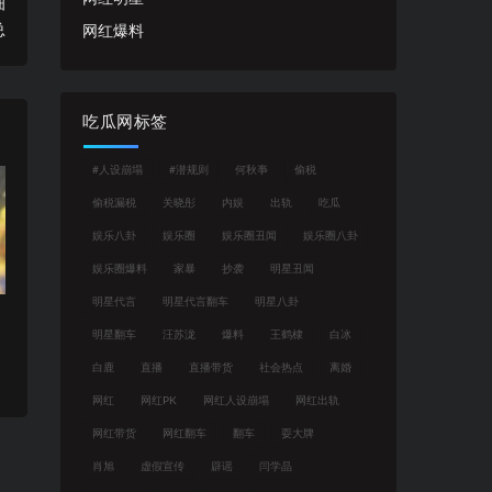
细
总
网红爆料
吃瓜网标签
#人设崩塌
#潜规则
何秋亊
偷税
偷税漏税
关晓彤
内娱
出轨
吃瓜
娱乐八卦
娱乐圈
娱乐圈丑闻
娱乐圈八卦
娱乐圈爆料
家暴
抄袭
明星丑闻
明星代言
明星代言翻车
明星八卦
明星翻车
汪苏泷
爆料
王鹤棣
白冰
白鹿
直播
直播带货
社会热点
离婚
网红
网红PK
网红人设崩塌
网红出轨
网红带货
网红翻车
翻车
耍大牌
肖旭
虚假宣传
辟谣
闫学晶