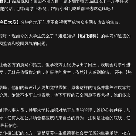
首页】
路透视频：画面不堪入目，更多细节曝光(燕山地下车库事件视
兴趣的话，那就请拿上板凳，跟随小编到吃瓜群里边吃边聊吧！
今日大瓜】
分钟的地下车库不良视频而成为众多网友热议的焦点。
惊呼：现如今的大学生怎么了？难道知识
【热门爆料】
的学习和道德的
园监管和校园风气的问题。
社会各方的质疑和指责。但学校方面很快做出了回应，表明会对事件进
度，无疑是值得肯定的，但事件的发生，依然让人感到惋惜。 还有【热
居民。他们的叙述让人更加觉得震惊，原来这样的情况并非关注度靠前
护所。附近不少车主也表示，地下车库的安全问题不容忽视，他们多次
处理涉事人员，并要求学校加强对地下车库的管理，维护公共秩序，加
号：任何人在公共场合都应该约束自己的行为，法制是社会的底线，任
多最新信息。
是传授知识的地方，更是培养学生道德和社会责任感的重要场所。校方