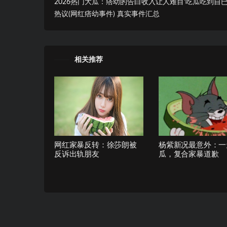
2026热门大瓜：痞幼的告白收入让人难目’吃瓜吃到自
热议(网红痞幼事件) 真实事件汇总
相关推荐
网红家暴反转：徐莎朗被
杨紫新况最意外：一
反诉出轨朋友
瓜，复合家暴道歉