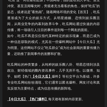
“吃瓜”这一词语最初起源于中国网络，指的是在别人争论、发生
冲突、甚至丑闻曝光时，旁观者充当看客的角色，保持“吃瓜”的
姿态，或者说是“看热闹”。随着网络环境的变化【首页】，吃瓜
逐渐成为了大众的娱乐方式。从明星婚姻、恋情到娱乐圈丑
闻，从商业竞争的内幕到政界斗争，吃瓜网站通过快速的内容
传播，将一场场引人注目的事件送到每一个网友的面前。
如今，吃瓜不再是仅仅指代某种特定的娱乐现象，而是已成为
一种信息获取的模式，尤其在一些爆料网站中【今日大瓜】尤
为明显。这些网站不仅让“吃瓜群众”成为社会新闻的重要传播力
量，还助推了新闻事件的发酵和扩散。
吃瓜网站的种类繁多，从纯粹的娱乐圈八卦、明星恋情到涉及
政治、财经领域的圈内资讯事件，几乎无所不包。以微博、知
乎、贴吧【热门
【今日大瓜】
爆料】等社交平台为基础，许多
专业吃瓜网站纷纷涌现，它们通常以匿名爆料、网友讨论和真
实反馈为主要特点，成为信息传播的新阵地。
【今日大瓜】
【热门爆料】
每天都有新鲜内容更新。