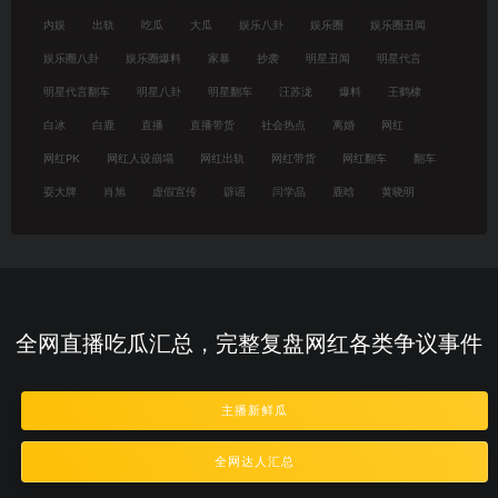
内娱
出轨
吃瓜
大瓜
娱乐八卦
娱乐圈
娱乐圈丑闻
娱乐圈八卦
娱乐圈爆料
家暴
抄袭
明星丑闻
明星代言
明星代言翻车
明星八卦
明星翻车
汪苏泷
爆料
王鹤棣
白冰
白鹿
直播
直播带货
社会热点
离婚
网红
网红PK
网红人设崩塌
网红出轨
网红带货
网红翻车
翻车
耍大牌
肖旭
虚假宣传
辟谣
闫学晶
鹿晗
黄晓明
全网直播吃瓜汇总，完整复盘网红各类争议事件
主播新鲜瓜
全网达人汇总