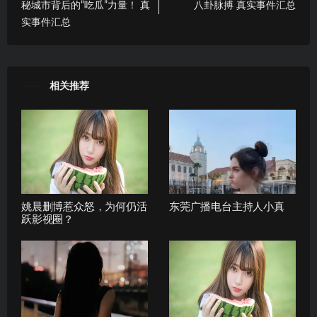
秘城市背后的“吃瓜”力量！ 真
八卦脉搏 真实事件汇总
实事件汇总
相关推荐
姚晨删博惹众怒，为何仍活
东莞广播电台主持人小真
跃影视圈？