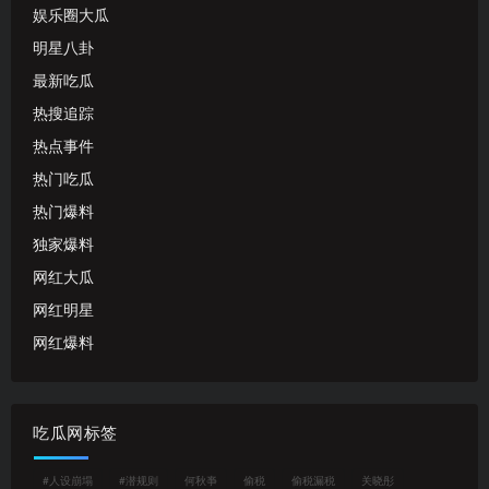
娱乐圈大瓜
明星八卦
最新吃瓜
热搜追踪
热点事件
热门吃瓜
热门爆料
独家爆料
网红大瓜
网红明星
网红爆料
吃瓜网标签
#人设崩塌
#潜规则
何秋亊
偷税
偷税漏税
关晓彤