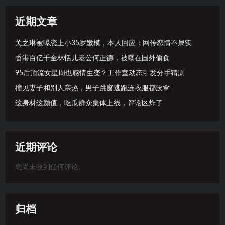
近期文章
关之琳被曝恋上小35岁嫩模，本人回应：网传恋情不属实
香港百亿千金林恬儿老公何正德，被曝在国外偷食
95后顶流女星周也感情生变？工作室动态引发分手猜测
撞见妻子和别人亲热，男子跳窗逃跑连衣服都没拿
这身材这颜值，吃瓜群众集体上线，评论区炸了
近期评论
您尚未收到任何评论。
归档