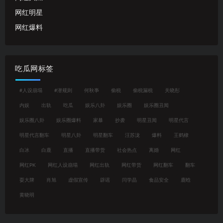
网红明星
网红爆料
吃瓜网标签
#人设崩塌
#潜规则
何秋亊
偷税
偷税漏税
关晓彤
内娱
出轨
吃瓜
娱乐八卦
娱乐圈
娱乐圈丑闻
娱乐圈八卦
娱乐圈爆料
家暴
抄袭
明星丑闻
明星代言
明星代言翻车
明星八卦
明星翻车
汪苏泷
爆料
王鹤棣
白冰
白鹿
直播
直播带货
社会热点
离婚
网红
网红PK
网红人设崩塌
网红出轨
网红带货
网红翻车
翻车
耍大牌
肖旭
虚假宣传
辟谣
闫学晶
食品安全
鹿晗
黄晓明