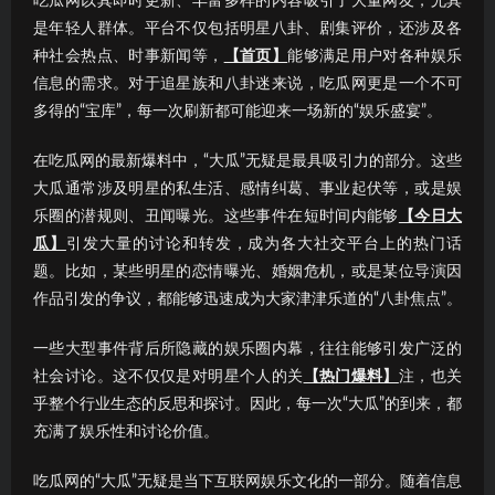
吃瓜网以其即时更新、丰富多样的内容吸引了大量网友，尤其
是年轻人群体。平台不仅包括明星八卦、剧集评价，还涉及各
种社会热点、时事新闻等，
【首页】
能够满足用户对各种娱乐
信息的需求。对于追星族和八卦迷来说，吃瓜网更是一个不可
多得的“宝库”，每一次刷新都可能迎来一场新的“娱乐盛宴”。
在吃瓜网的最新爆料中，“大瓜”无疑是最具吸引力的部分。这些
大瓜通常涉及明星的私生活、感情纠葛、事业起伏等，或是娱
乐圈的潜规则、丑闻曝光。这些事件在短时间内能够
【今日大
瓜】
引发大量的讨论和转发，成为各大社交平台上的热门话
题。比如，某些明星的恋情曝光、婚姻危机，或是某位导演因
作品引发的争议，都能够迅速成为大家津津乐道的“八卦焦点”。
一些大型事件背后所隐藏的娱乐圈内幕，往往能够引发广泛的
社会讨论。这不仅仅是对明星个人的关
【热门爆料】
注，也关
乎整个行业生态的反思和探讨。因此，每一次“大瓜”的到来，都
充满了娱乐性和讨论价值。
吃瓜网的“大瓜”无疑是当下互联网娱乐文化的一部分。随着信息