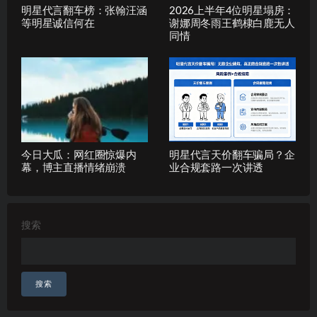
明星代言翻车榜：张翰汪涵
2026上半年4位明星塌房：
等明星诚信何在
谢娜周冬雨王鹤棣白鹿无人
同情
今日大瓜：网红圈惊爆内
明星代言天价翻车骗局？企
幕，博主直播情绪崩溃
业合规套路一次讲透
搜索
搜索