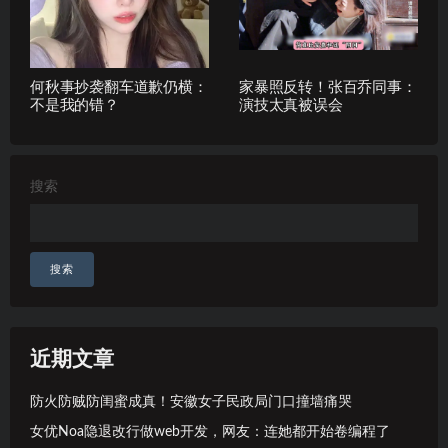
何秋事抄袭翻车道歉仍横：
家暴照反转！张百乔同事：
不是我的错？
演技太真被误会
搜索
搜索
近期文章
防火防贼防闺蜜成真！安徽女子民政局门口撞墙痛哭
女优Noa隐退改行做web开发，网友：连她都开始卷编程了