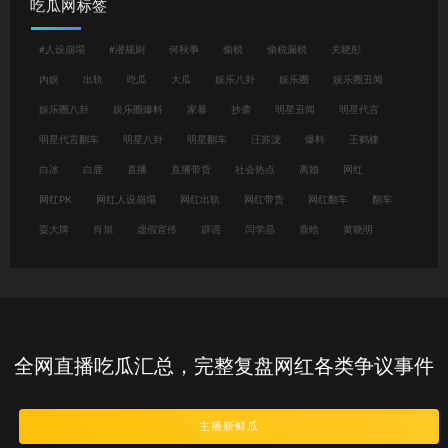
吃瓜网标签
#人设崩塌
#潜规则
何秋亊
偷税
偷税漏税
关晓彤
内娱
出轨
吃瓜
大瓜
娱乐八卦
娱乐圈
娱乐圈丑闻
娱乐圈八卦
娱乐圈爆料
家暴
抄袭
明星丑闻
明星代言
明星代言翻车
明星八卦
明星翻车
汪苏泷
爆料
王鹤棣
白冰
白鹿
直播
直播带货
社会热点
离婚
网红
网红PK
网红人设崩塌
网红出轨
网红带货
网红翻车
翻车
耍大牌
肖旭
虚假宣传
辟谣
闫学晶
鹿晗
黄晓明
全网直播吃瓜汇总，完整复盘网红各类争议事件
主播新鲜瓜